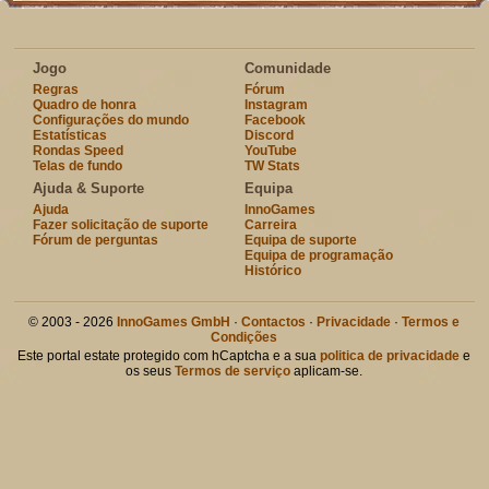
Jogo
Comunidade
Regras
Fórum
Quadro de honra
Instagram
Configurações do mundo
Facebook
Estatísticas
Discord
Rondas Speed
YouTube
Telas de fundo
TW Stats
Ajuda & Suporte
Equipa
Ajuda
InnoGames
Fazer solicitação de suporte
Carreira
Fórum de perguntas
Equipa de suporte
Equipa de programação
Histórico
© 2003 - 2026
InnoGames GmbH
·
Contactos
·
Privacidade
·
Termos e
Condições
Este portal estate protegido com hCaptcha e a sua
politica de privacidade
e
os seus
Termos de serviço
aplicam-se.