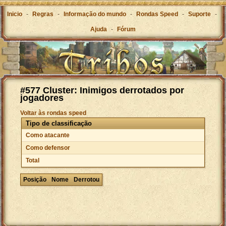
Inicio
-
Regras
-
Informação do mundo
-
Rondas Speed
-
Suporte
-
Ajuda
-
Fórum
#577 Cluster: Inimigos derrotados por
jogadores
Voltar às rondas speed
Tipo de classificação
Como atacante
Como defensor
Total
Posição
Nome
Derrotou