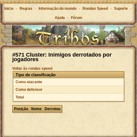
Inicio
-
Regras
-
Informação do mundo
-
Rondas Speed
-
Suporte
-
Ajuda
-
Fórum
#571 Cluster: Inimigos derrotados por
jogadores
Voltar às rondas speed
Tipo de classificação
Como atacante
Como defensor
Total
Posição
Nome
Derrotou