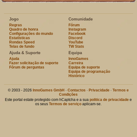
Jogo
Comunidade
Regras
Fórum
Quadro de honra
Instagram
Configurações do mundo
Facebook
Estatísticas
Discord
Rondas Speed
YouTube
Telas de fundo
TW Stats
Ajuda & Suporte
Equipa
Ajuda
InnoGames
Fazer solicitação de suporte
Carreira
Fórum de perguntas
Equipa de suporte
Equipa de programação
Histórico
© 2003 - 2026
InnoGames GmbH
·
Contactos
·
Privacidade
·
Termos e
Condições
Este portal estate protegido com hCaptcha e a sua
politica de privacidade
e
os seus
Termos de serviço
aplicam-se.