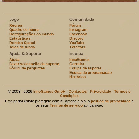
Jogo
Comunidade
Regras
Fórum
Quadro de honra
Instagram
Configurações do mundo
Facebook
Estatísticas
Discord
Rondas Speed
YouTube
Telas de fundo
TW Stats
Ajuda & Suporte
Equipa
Ajuda
InnoGames
Fazer solicitação de suporte
Carreira
Fórum de perguntas
Equipa de suporte
Equipa de programação
Histórico
© 2003 - 2026
InnoGames GmbH
·
Contactos
·
Privacidade
·
Termos e
Condições
Este portal estate protegido com hCaptcha e a sua
politica de privacidade
e
os seus
Termos de serviço
aplicam-se.