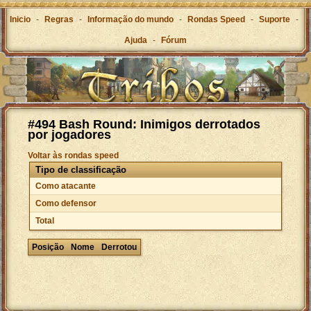
Inicio
-
Regras
-
Informação do mundo
-
Rondas Speed
-
Suporte
-
Ajuda
-
Fórum
#494 Bash Round: Inimigos derrotados
por jogadores
Voltar às rondas speed
Tipo de classificação
Como atacante
Como defensor
Total
Posição
Nome
Derrotou