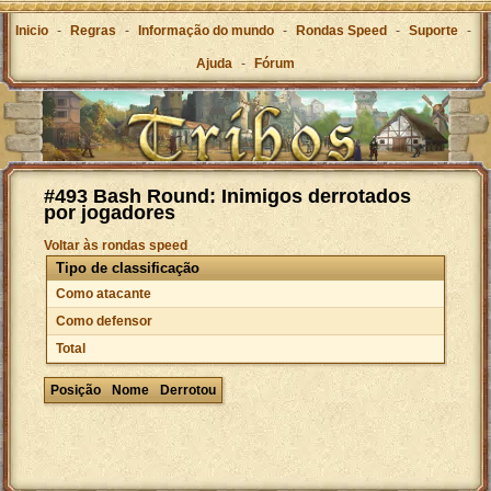
Inicio
-
Regras
-
Informação do mundo
-
Rondas Speed
-
Suporte
-
Ajuda
-
Fórum
#493 Bash Round: Inimigos derrotados
por jogadores
Voltar às rondas speed
Tipo de classificação
Como atacante
Como defensor
Total
Posição
Nome
Derrotou