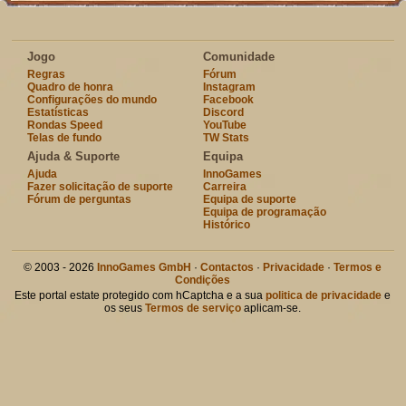
Jogo
Comunidade
Regras
Fórum
Quadro de honra
Instagram
Configurações do mundo
Facebook
Estatísticas
Discord
Rondas Speed
YouTube
Telas de fundo
TW Stats
Ajuda & Suporte
Equipa
Ajuda
InnoGames
Fazer solicitação de suporte
Carreira
Fórum de perguntas
Equipa de suporte
Equipa de programação
Histórico
© 2003 - 2026
InnoGames GmbH
·
Contactos
·
Privacidade
·
Termos e
Condições
Este portal estate protegido com hCaptcha e a sua
politica de privacidade
e
os seus
Termos de serviço
aplicam-se.