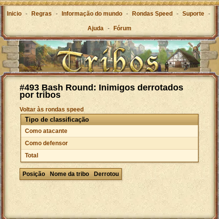
Inicio
-
Regras
-
Informação do mundo
-
Rondas Speed
-
Suporte
-
Ajuda
-
Fórum
#493 Bash Round: Inimigos derrotados
por tribos
Voltar às rondas speed
Tipo de classificação
Como atacante
Como defensor
Total
Posição
Nome da tribo
Derrotou