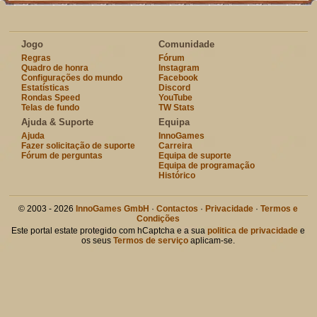
Jogo
Comunidade
Regras
Fórum
Quadro de honra
Instagram
Configurações do mundo
Facebook
Estatísticas
Discord
Rondas Speed
YouTube
Telas de fundo
TW Stats
Ajuda & Suporte
Equipa
Ajuda
InnoGames
Fazer solicitação de suporte
Carreira
Fórum de perguntas
Equipa de suporte
Equipa de programação
Histórico
© 2003 - 2026
InnoGames GmbH
·
Contactos
·
Privacidade
·
Termos e
Condições
Este portal estate protegido com hCaptcha e a sua
politica de privacidade
e
os seus
Termos de serviço
aplicam-se.