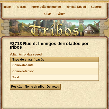
Inicio
-
Regras
-
Informação do mundo
-
Rondas Speed
-
Suporte
-
Ajuda
-
Fórum
#3713 Rush!: Inimigos derrotados por
tribos
Voltar às rondas speed
Tipo de classificação
Como atacante
Como defensor
Total
Posição
Nome da tribo
Derrotou