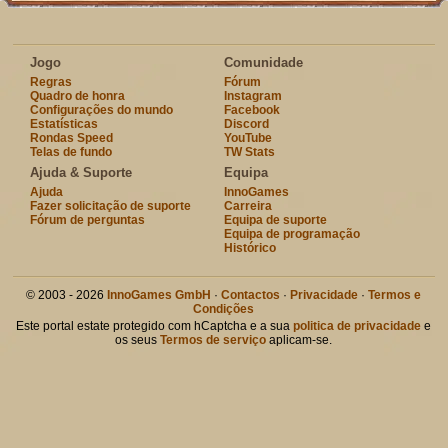
Jogo
Comunidade
Regras
Fórum
Quadro de honra
Instagram
Configurações do mundo
Facebook
Estatísticas
Discord
Rondas Speed
YouTube
Telas de fundo
TW Stats
Ajuda & Suporte
Equipa
Ajuda
InnoGames
Fazer solicitação de suporte
Carreira
Fórum de perguntas
Equipa de suporte
Equipa de programação
Histórico
© 2003 - 2026
InnoGames GmbH
·
Contactos
·
Privacidade
·
Termos e
Condições
Este portal estate protegido com hCaptcha e a sua
politica de privacidade
e
os seus
Termos de serviço
aplicam-se.