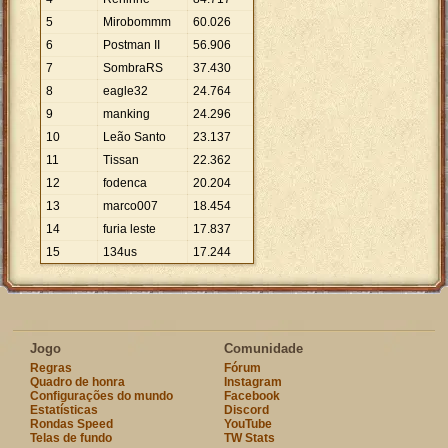
5
Mirobommm
60
.
026
6
Postman II
56
.
906
7
SombraRS
37
.
430
8
eagle32
24
.
764
9
manking
24
.
296
10
Leão Santo
23
.
137
11
Tissan
22
.
362
12
fodenca
20
.
204
13
marco007
18
.
454
14
furia leste
17
.
837
15
134us
17
.
244
Jogo
Comunidade
Regras
Fórum
Quadro de honra
Instagram
Configurações do mundo
Facebook
Estatísticas
Discord
Rondas Speed
YouTube
Telas de fundo
TW Stats