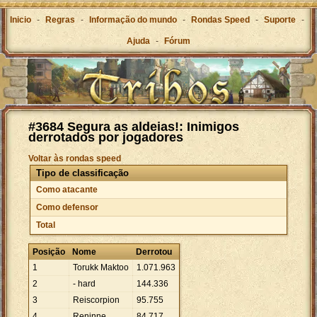
Inicio
-
Regras
-
Informação do mundo
-
Rondas Speed
-
Suporte
-
Ajuda
-
Fórum
#3684 Segura as aldeias!: Inimigos
derrotados por jogadores
Voltar às rondas speed
Tipo de classificação
Como atacante
Como defensor
Total
Posição
Nome
Derrotou
1
Torukk Maktoo
1
.
071
.
963
2
- hard
144
.
336
3
Reiscorpion
95
.
755
4
Reninne
84
.
717