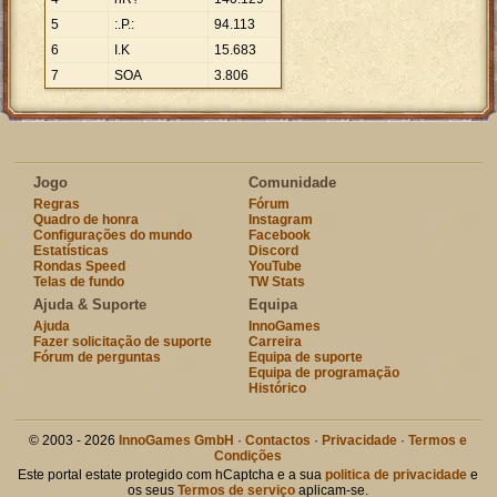
5
:.P.:
94
.
113
6
I.K
15
.
683
7
SOA
3
.
806
Jogo
Comunidade
Regras
Fórum
Quadro de honra
Instagram
Configurações do mundo
Facebook
Estatísticas
Discord
Rondas Speed
YouTube
Telas de fundo
TW Stats
Ajuda & Suporte
Equipa
Ajuda
InnoGames
Fazer solicitação de suporte
Carreira
Fórum de perguntas
Equipa de suporte
Equipa de programação
Histórico
© 2003 - 2026
InnoGames GmbH
·
Contactos
·
Privacidade
·
Termos e
Condições
Este portal estate protegido com hCaptcha e a sua
politica de privacidade
e
os seus
Termos de serviço
aplicam-se.