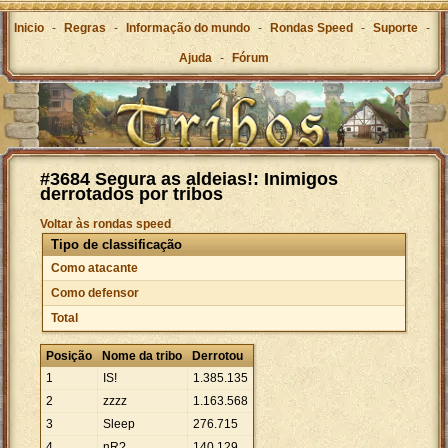
Inicio
-
Regras
-
Informação do mundo
-
Rondas Speed
-
Suporte
-
Ajuda
-
Fórum
#3684 Segura as aldeias!: Inimigos
derrotados por tribos
Voltar às rondas speed
Tipo de classificação
Como atacante
Como defensor
Total
Posição
Nome da tribo
Derrotou
1
IS!
1
.
385
.
135
2
zzzz
1
.
163
.
568
3
Sleep
276
.
715
4
nR?
140
.
129