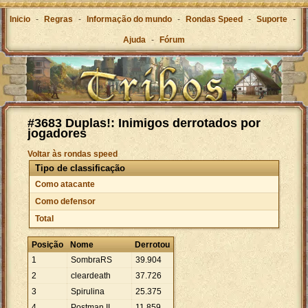
Inicio
-
Regras
-
Informação do mundo
-
Rondas Speed
-
Suporte
-
Ajuda
-
Fórum
#3683 Duplas!: Inimigos derrotados por
jogadores
Voltar às rondas speed
Tipo de classificação
Como atacante
Como defensor
Total
Posição
Nome
Derrotou
1
SombraRS
39
.
904
2
cleardeath
37
.
726
3
Spirulina
25
.
375
4
Postman II
11
.
859