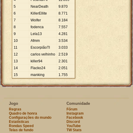
5
NearDeath
9
.
870
6
KillerEllite
8
.
771
7
Wolfer
8
.
184
8
fodenca
7
.
557
9
Lela13
4
.
281
10
Afmm
3
.
534
11
EscorpiãoTI
3
.
033
12
carlos velhinho
2
.
519
13
killer94
2
.
301
14
Flacko24
2
.
051
15
manking
1
.
755
Jogo
Comunidade
Regras
Fórum
Quadro de honra
Instagram
Configurações do mundo
Facebook
Estatísticas
Discord
Rondas Speed
YouTube
Telas de fundo
TW Stats