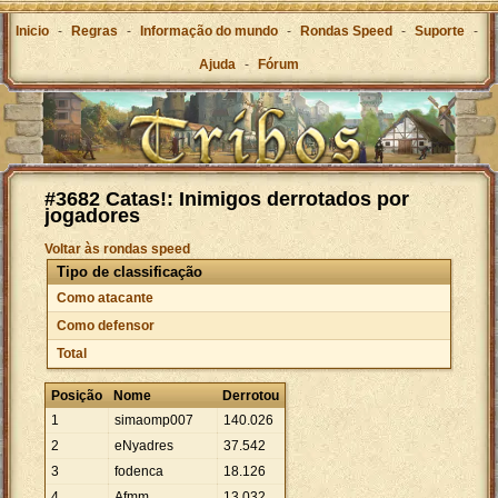
Inicio
-
Regras
-
Informação do mundo
-
Rondas Speed
-
Suporte
-
Ajuda
-
Fórum
#3682 Catas!: Inimigos derrotados por
jogadores
Voltar às rondas speed
Tipo de classificação
Como atacante
Como defensor
Total
Posição
Nome
Derrotou
1
simaomp007
140
.
026
2
eNyadres
37
.
542
3
fodenca
18
.
126
4
Afmm
13
.
032