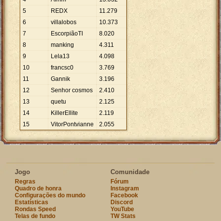
5
REDX
11
.
279
6
villalobos
10
.
373
7
EscorpiãoTI
8
.
020
8
manking
4
.
311
9
Lela13
4
.
098
10
francsc0
3
.
769
11
Gannik
3
.
196
12
Senhor cosmos
2
.
410
13
quetu
2
.
125
14
KillerEllite
2
.
119
15
VitorPontvianne
2
.
055
Jogo
Comunidade
Regras
Fórum
Quadro de honra
Instagram
Configurações do mundo
Facebook
Estatísticas
Discord
Rondas Speed
YouTube
Telas de fundo
TW Stats