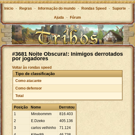
Inicio
-
Regras
-
Informação do mundo
-
Rondas Speed
-
Suporte
-
Ajuda
-
Fórum
#3681 Noite Obscura!: Inimigos derrotados
por jogadores
Voltar às rondas speed
Tipo de classificação
Como atacante
Como defensor
Total
Posição
Nome
Derrotou
1
Mirobommm
816
.
403
2
E.Dzeko
405
.
136
3
carlos velhinho
71
.
124
4
Killer89
46
.
738