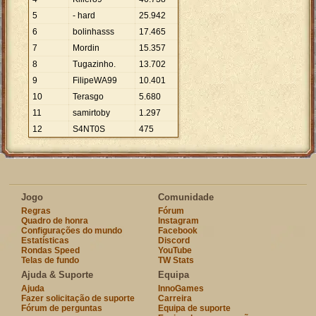
5
- hard
25
.
942
6
bolinhasss
17
.
465
7
Mordin
15
.
357
8
Tugazinho.
13
.
702
9
FilipeWA99
10
.
401
10
Terasgo
5
.
680
11
samirtoby
1
.
297
12
S4NT0S
475
Jogo
Comunidade
Regras
Fórum
Quadro de honra
Instagram
Configurações do mundo
Facebook
Estatísticas
Discord
Rondas Speed
YouTube
Telas de fundo
TW Stats
Ajuda & Suporte
Equipa
Ajuda
InnoGames
Fazer solicitação de suporte
Carreira
Fórum de perguntas
Equipa de suporte