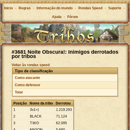
Inicio
-
Regras
-
Informação do mundo
-
Rondas Speed
-
Suporte
-
Ajuda
-
Fórum
#3681 Noite Obscura!: Inimigos derrotados
por tribos
Voltar às rondas speed
Tipo de classificação
Como atacante
Como defensor
Total
Posição
Nome da tribo
Derrotou
1
3v1=)
1
.
219
.
293
2
BLACK
71
.
124
3
T.W.O
62
.
095
4
MASON
5
.
680