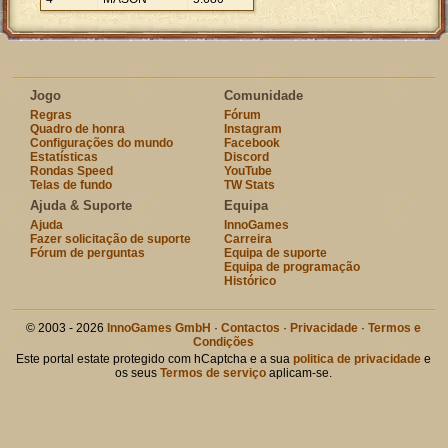
Jogo
Comunidade
Regras
Fórum
Quadro de honra
Instagram
Configurações do mundo
Facebook
Estatísticas
Discord
Rondas Speed
YouTube
Telas de fundo
TW Stats
Ajuda & Suporte
Equipa
Ajuda
InnoGames
Fazer solicitação de suporte
Carreira
Fórum de perguntas
Equipa de suporte
Equipa de programação
Histórico
© 2003 - 2026
InnoGames GmbH
·
Contactos
·
Privacidade
·
Termos e
Condições
Este portal estate protegido com hCaptcha e a sua
politica de privacidade
e
os seus
Termos de serviço
aplicam-se.