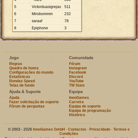
5
Victorduasigrejas
511
6
Mirobommm
232
7
saraaf
78
8
Epiphone
3
Jogo
Comunidade
Regras
Fórum
Quadro de honra
Instagram
Configurações do mundo
Facebook
Estatísticas
Discord
Rondas Speed
YouTube
Telas de fundo
TW Stats
Ajuda & Suporte
Equipa
Ajuda
InnoGames
Fazer solicitação de suporte
Carreira
Fórum de perguntas
Equipa de suporte
Equipa de programação
Histórico
© 2003 - 2026
InnoGames GmbH
·
Contactos
·
Privacidade
·
Termos e
Condições