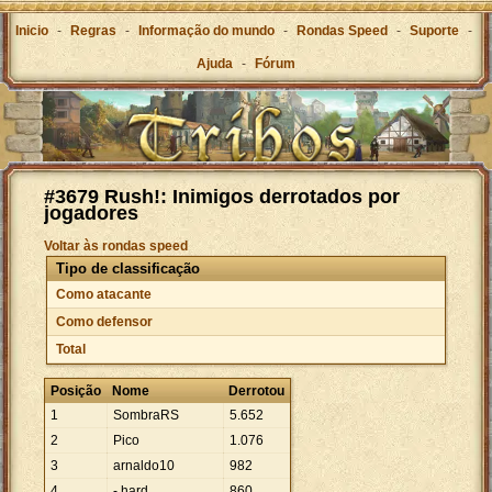
Inicio
-
Regras
-
Informação do mundo
-
Rondas Speed
-
Suporte
-
Ajuda
-
Fórum
#3679 Rush!: Inimigos derrotados por
jogadores
Voltar às rondas speed
Tipo de classificação
Como atacante
Como defensor
Total
Posição
Nome
Derrotou
1
SombraRS
5
.
652
2
Pico
1
.
076
3
arnaldo10
982
4
- hard
860