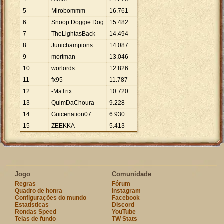
5
Mirobommm
16
.
761
6
Snoop Doggie Dog
15
.
482
7
TheLightasBack
14
.
494
8
Junichampions
14
.
087
9
mortman
13
.
046
10
worlords
12
.
826
11
fx95
11
.
787
12
-MaTrix
10
.
720
13
QuimDaChoura
9
.
228
14
Guicenation07
6
.
930
15
ZEEKKA
5
.
413
Jogo
Comunidade
Regras
Fórum
Quadro de honra
Instagram
Configurações do mundo
Facebook
Estatísticas
Discord
Rondas Speed
YouTube
Telas de fundo
TW Stats