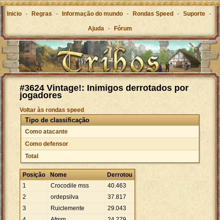
Inicio
-
Regras
-
Informação do mundo
-
Rondas Speed
-
Suporte
-
Ajuda
-
Fórum
#3624 Vintage!: Inimigos derrotados por
jogadores
Voltar às rondas speed
Tipo de classificação
Como atacante
Como defensor
Total
Posição
Nome
Derrotou
1
Crocodile mss
40
.
463
2
ordepsilva
37
.
817
3
Ruiclemente
29
.
043
4
Afmm
24
.
279