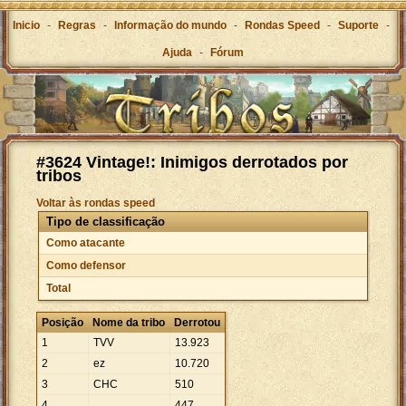
Inicio
-
Regras
-
Informação do mundo
-
Rondas Speed
-
Suporte
-
Ajuda
-
Fórum
#3624 Vintage!: Inimigos derrotados por
tribos
Voltar às rondas speed
Tipo de classificação
Como atacante
Como defensor
Total
Posição
Nome da tribo
Derrotou
1
TVV
13
.
923
2
ez
10
.
720
3
CHC
510
4
...
447