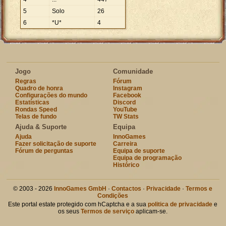
5
Solo
26
6
*U*
4
Jogo
Comunidade
Regras
Fórum
Quadro de honra
Instagram
Configurações do mundo
Facebook
Estatísticas
Discord
Rondas Speed
YouTube
Telas de fundo
TW Stats
Ajuda & Suporte
Equipa
Ajuda
InnoGames
Fazer solicitação de suporte
Carreira
Fórum de perguntas
Equipa de suporte
Equipa de programação
Histórico
© 2003 - 2026
InnoGames GmbH
·
Contactos
·
Privacidade
·
Termos e
Condições
Este portal estate protegido com hCaptcha e a sua
politica de privacidade
e
os seus
Termos de serviço
aplicam-se.