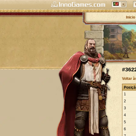
Inicio
#3622
Voltar 
Posiçã
1
2
3
4
5
6