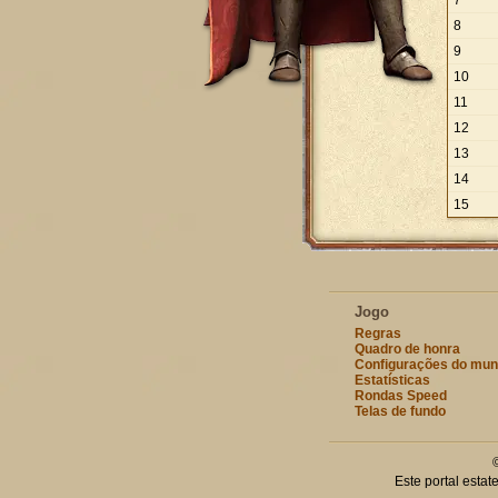
7
8
9
10
11
12
13
14
15
Jogo
Regras
Quadro de honra
Configurações do mu
Estatísticas
Rondas Speed
Telas de fundo
Este portal esta