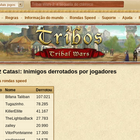
Tribal Wars 2: a sequela do clássico
Mais jogos:
Forge of Empires – Estratégia ao longo das eras
-
Regras
-
Informação do mundo
-
Rondas Speed
-
Suporte
-
Ajuda
-
Grepolis – Construa o seu império na Grécia Antiga
 Catas!: Inimigos derrotados por jogadores
às rondas speed
o
Nome
Derrotou
Bifana Taliban
107
.
021
Tugazinho.
78
.
285
KillerEllite
41
.
167
TheLightasBack
27
.
783
zalley
20
.
990
VitorPontvianne
17
.
300