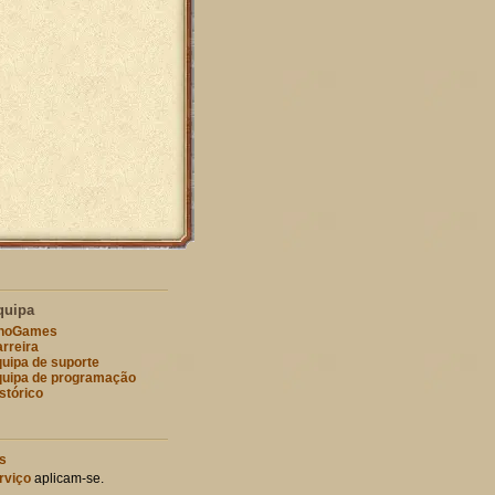
quipa
nnoGames
rreira
uipa de suporte
uipa de programação
stórico
s
rviço
aplicam-se.