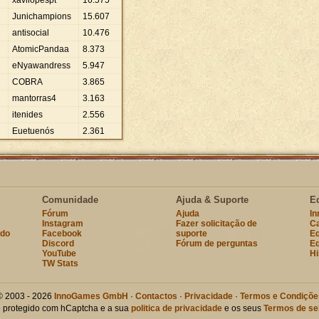
xavilopespt
16
.
575
Junichampions
15
.
607
antisocial
10
.
476
AtomicPandaa
8
.
373
eNyawandress
5
.
947
COBRA
3
.
865
mantorras4
3
.
163
itenides
2
.
556
Euetuenós
2
.
361
Comunidade
Ajuda & Suporte
E
Fórum
Ajuda
I
Instagram
Fazer solicitação de
Ca
ndo
Facebook
suporte
Eq
Discord
Fórum de perguntas
Eq
YouTube
Hi
TW Stats
© 2003 - 2026
InnoGames GmbH
·
Contactos
·
Privacidade
·
Termos e Condiçõe
te protegido com hCaptcha e a sua
politica de privacidade
e os seus
Termos de se