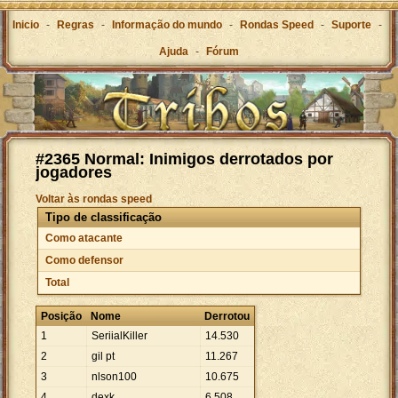
Inicio
-
Regras
-
Informação do mundo
-
Rondas Speed
-
Suporte
-
Ajuda
-
Fórum
#2365 Normal: Inimigos derrotados por
jogadores
Voltar às rondas speed
Tipo de classificação
Como atacante
Como defensor
Total
Posição
Nome
Derrotou
1
SeriialKiller
14
.
530
2
gil pt
11
.
267
3
nlson100
10
.
675
4
dexk
6
.
508