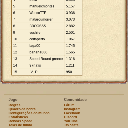
5
manuelcmontes
5
.
157
6
WascoTTE
3
.
936
7
mataroumorrer
3
.
073
8
BBOOSSS
2
.
882
9
yoshiie
2
.
501
10
celtaperto
1
.
967
11
laga00
1
.
745
12
banana880
1
.
565
13
Speed Round greece
1
.
316
14
97nafis
1
.
211
15
-V.I.P-
950
Jogo
Comunidade
Regras
Fórum
Quadro de honra
Instagram
Configurações do mundo
Facebook
Estatísticas
Discord
Rondas Speed
YouTube
Telas de fundo
TW Stats