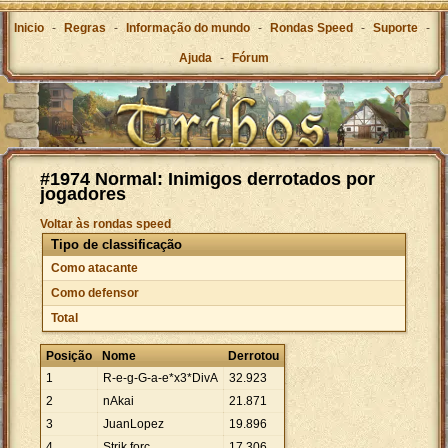
Inicio
-
Regras
-
Informação do mundo
-
Rondas Speed
-
Suporte
-
Ajuda
-
Fórum
#1974 Normal: Inimigos derrotados por
jogadores
Voltar às rondas speed
Tipo de classificação
Como atacante
Como defensor
Total
Posição
Nome
Derrotou
1
R-e-g-G-a-e*x3*DivA
32
.
923
2
nAkai
21
.
871
3
JuanLopez
19
.
896
4
Strik forc
17
.
306