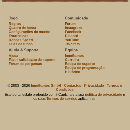
Jogo
Comunidade
Regras
Fórum
Quadro de honra
Instagram
Configurações do mundo
Facebook
Estatísticas
Discord
Rondas Speed
YouTube
Telas de fundo
TW Stats
Ajuda & Suporte
Equipa
Ajuda
InnoGames
Fazer solicitação de suporte
Carreira
Fórum de perguntas
Equipa de suporte
Equipa de programação
Histórico
© 2003 - 2026
InnoGames GmbH
·
Contactos
·
Privacidade
·
Termos e
Condições
Este portal estate protegido com hCaptcha e a sua
politica de privacidade
e
os seus
Termos de serviço
aplicam-se.