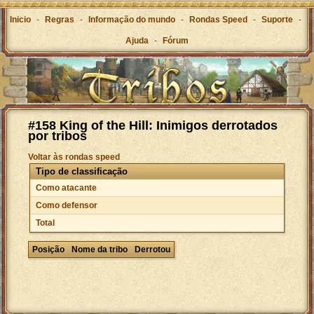
Inicio
-
Regras
-
Informação do mundo
-
Rondas Speed
-
Suporte
-
Ajuda
-
Fórum
#158 King of the Hill: Inimigos derrotados
por tribos
Voltar às rondas speed
Tipo de classificação
Como atacante
Como defensor
Total
Posição
Nome da tribo
Derrotou