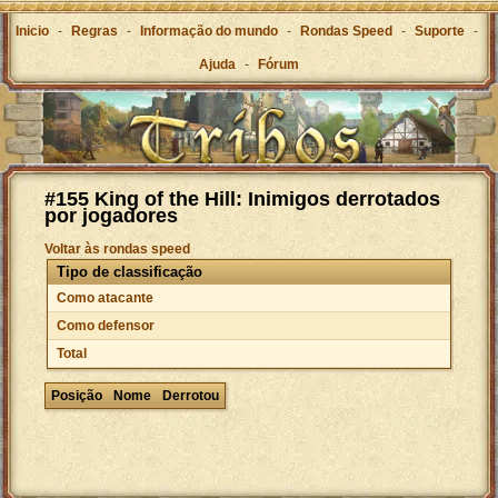
Inicio
-
Regras
-
Informação do mundo
-
Rondas Speed
-
Suporte
-
Ajuda
-
Fórum
#155 King of the Hill: Inimigos derrotados
por jogadores
Voltar às rondas speed
Tipo de classificação
Como atacante
Como defensor
Total
Posição
Nome
Derrotou