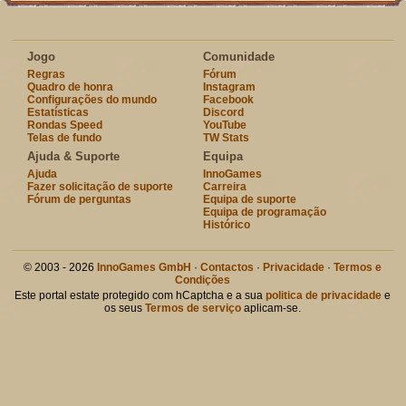
Jogo
Comunidade
Regras
Fórum
Quadro de honra
Instagram
Configurações do mundo
Facebook
Estatísticas
Discord
Rondas Speed
YouTube
Telas de fundo
TW Stats
Ajuda & Suporte
Equipa
Ajuda
InnoGames
Fazer solicitação de suporte
Carreira
Fórum de perguntas
Equipa de suporte
Equipa de programação
Histórico
© 2003 - 2026
InnoGames GmbH
·
Contactos
·
Privacidade
·
Termos e
Condições
Este portal estate protegido com hCaptcha e a sua
politica de privacidade
e
os seus
Termos de serviço
aplicam-se.