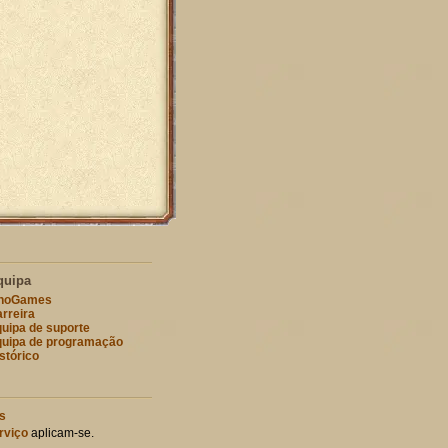
quipa
nnoGames
rreira
uipa de suporte
uipa de programação
stórico
s
rviço
aplicam-se.