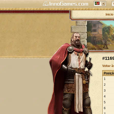
Inicio
#1169
Voltar 
Posiçã
1
2
3
4
5
6