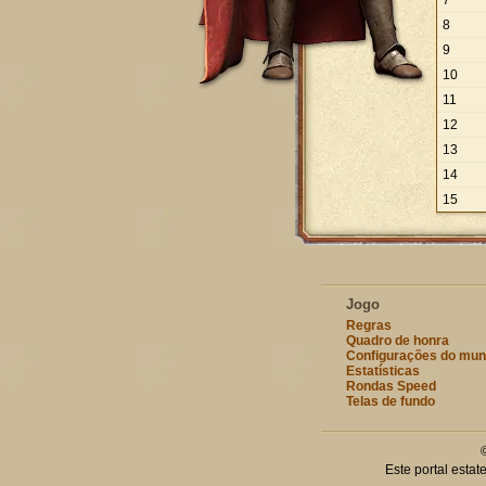
7
8
9
10
11
12
13
14
15
Jogo
Regras
Quadro de honra
Configurações do mu
Estatísticas
Rondas Speed
Telas de fundo
Este portal esta