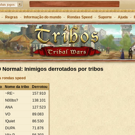
Tribal Wars 2: a sequela do clássico
Mais jogos:
Forge of Empires – Estratégia ao longo das eras
-
Regras
-
Informação do mundo
-
Rondas Speed
-
Suporte
-
Ajuda
-
Grepolis – Construa o seu império na Grécia Antiga
 Normal: Inimigos derrotados por tribos
às rondas speed
o
Nome da tribo
Derrotou
~RE~
157
.
910
N00bs?
138
.
101
ANA
127
.
523
VO
89
.
083
!Quiet
86
.
530
DUPA
71
.
876