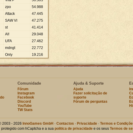
Vila P
56
.
303
zpo
54
.
988
Attack
47
.
445
SAW VI
47
.
275
st
41
.
414
AI!
29
.
048
UFA
27
.
462
mdngt
22
.
772
Only
19
.
216
Comunidade
Ajuda & Suporte
E
Fórum
Ajuda
I
Instagram
Fazer solicitação de
Ca
ndo
Facebook
suporte
Eq
Discord
Fórum de perguntas
Eq
YouTube
Hi
TW Stats
© 2003 - 2026
InnoGames GmbH
·
Contactos
·
Privacidade
·
Termos e Condiçõe
te protegido com hCaptcha e a sua
politica de privacidade
e os seus
Termos de se