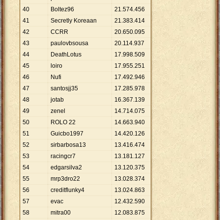
40
Boltez96
21
.
574
.
456
41
Secretly Koreaan
21
.
383
.
414
42
CCRR
20
.
650
.
095
43
paulovbsousa
20
.
114
.
937
44
DeathLotus
17
.
998
.
509
45
loiro
17
.
955
.
251
46
Nufi
17
.
492
.
946
47
santosjj35
17
.
285
.
978
48
jotab
16
.
367
.
139
49
zenel
14
.
714
.
075
50
ROLO 22
14
.
663
.
940
51
Guicbo1997
14
.
420
.
126
52
sirbarbosa13
13
.
416
.
474
53
racingcr7
13
.
181
.
127
54
edgarsilva2
13
.
120
.
375
55
mrp3dro22
13
.
028
.
374
56
creditflunky4
13
.
024
.
863
57
evac
12
.
432
.
590
58
mitra00
12
.
083
.
875