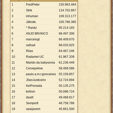
1
FredPeter
150
.
963
.
464
2
Strik
124
.
702
.
867
3
inhuman
109
.
313
.
177
4
Jáfoste.
100
.
786
.
385
5
* Rankz
95
.
214
.
165
6
ANJO BRANCO
68
.
497
.
306
7
marcelogt
66
.
409
.
670
8
raifzad
66
.
033
.
925
9
Rilas
64
.
467
.
246
10
Radamel-UC
61
.
967
.
339
11
Marido da babysonia
61
.
236
.
449
12
Cerveja4me
58
.
469
.
586
13
paulo.a.m.r.goncalves
55
.
159
.
857
14
J0anJusticeiro
52
.
724
.
894
15
KelPomada
50
.
135
.
275
16
krilinm
50
.
096
.
724
17
dasilt
49
.
468
.
817
18
Semperfi
46
.
758
.
786
19
opaijavem
45
.
661
.
500