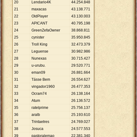
20
Lendario4K
44
.
254
.
848
21
maxacas
43
.
138
.
771
22
OldPlayer
43
.
130
.
003
23
APICANT
40
.
795
.
198
24
GreenZefaOwner
38
.
868
.
811
25
cynister
35
.
950
.
845
26
Troll King
32
.
473
.
379
27
Leguense
30
.
982
.
986
28
Nunexas
30
.
715
.
427
29
u-urubu.
29
.
520
.
771
30
eman09
26
.
881
.
664
31
Tásse Bem
26
.
554
.
627
32
vingador1960
26
.
477
.
353
33
Ocram74
26
.
138
.
164
34
Atum
26
.
136
.
572
35
ratelprime
25
.
756
.
137
36
aralb
25
.
193
.
610
37
Trintaetres
24
.
769
.
027
38
Josuca
24
.
577
.
553
39
pastoralemao
22
.
381
.
340