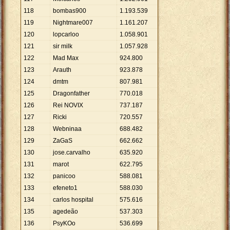
118
bombas900
1
.
193
.
539
119
Nightmare007
1
.
161
.
207
120
lopcarloo
1
.
058
.
901
121
sir milk
1
.
057
.
928
122
Mad Max
924
.
800
123
Arauth
923
.
878
124
dmtm
807
.
981
125
Dragonfather
770
.
018
126
Rei NOVIX
737
.
187
127
Ricki
720
.
557
128
Webninaa
688
.
482
129
ZaGaS
662
.
662
130
jose.carvalho
635
.
920
131
marot
622
.
795
132
panicoo
588
.
081
133
efeneto1
588
.
030
134
carlos hospital
575
.
616
135
agedeão
537
.
303
136
PsyKOo
536
.
699