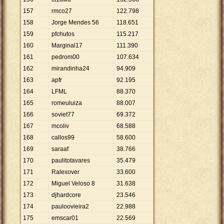
157
rmco27
122
.
798
158
Jorge Mendes 56
118
.
651
159
pfchutos
115
.
217
160
Marginal17
111
.
390
161
pedrom00
107
.
634
162
mirandinha24
94
.
909
163
apfr
92
.
195
164
LFML
88
.
370
165
romeuluiza
88
.
007
166
soviet77
69
.
372
167
mcoliv
68
.
588
168
callos99
58
.
600
169
saraaf
38
.
766
170
paulitotavares
35
.
479
171
Ralexover
33
.
600
172
Miguel Veloso 8
31
.
638
173
djhardcore
23
.
546
174
pauloovieira2
22
.
988
175
emscar01
22
.
569