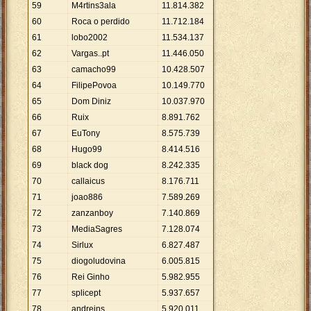
59
M4rtins3ala
11
.
814
.
382
60
Roca o perdido
11
.
712
.
184
61
lobo2002
11
.
534
.
137
62
Vargas..pt
11
.
446
.
050
63
camacho99
10
.
428
.
507
64
FilipePovoa
10
.
149
.
770
65
Dom Diniz
10
.
037
.
970
66
Ruix
8
.
891
.
762
67
EuTony
8
.
575
.
739
68
Hugo99
8
.
414
.
516
69
black dog
8
.
242
.
335
70
callaicus
8
.
176
.
711
71
joao886
7
.
589
.
269
72
zanzanboy
7
.
140
.
869
73
MediaSagres
7
.
128
.
074
74
Sirlux
6
.
827
.
487
75
diogoludovina
6
.
005
.
815
76
Rei Ginho
5
.
982
.
955
77
splicept
5
.
937
.
657
78
andreins
5
.
920
.
011