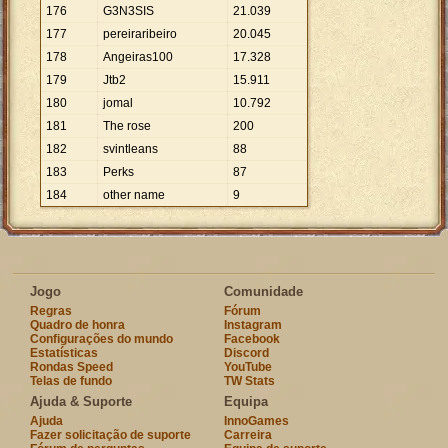
176
G3N3SIS
21
.
039
177
pereiraribeiro
20
.
045
178
Angeiras100
17
.
328
179
Jtb2
15
.
911
180
jomal
10
.
792
181
The rose
200
182
svintleans
88
183
Perks
87
184
other name
9
Jogo
Comunidade
Regras
Fórum
Quadro de honra
Instagram
Configurações do mundo
Facebook
Estatísticas
Discord
Rondas Speed
YouTube
Telas de fundo
TW Stats
Ajuda & Suporte
Equipa
Ajuda
InnoGames
Fazer solicitação de suporte
Carreira