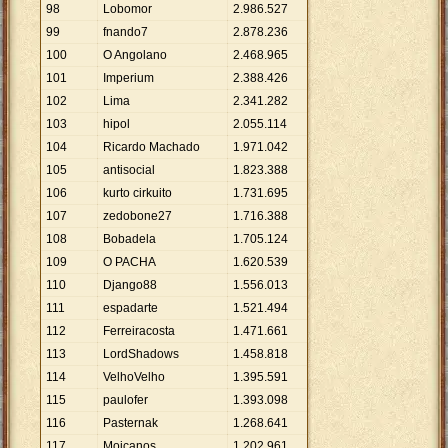
98
Lobomor
2
.
986
.
527
99
fnando7
2
.
878
.
236
100
O Angolano
2
.
468
.
965
101
Imperium
2
.
388
.
426
102
Lima
2
.
341
.
282
103
hipol
2
.
055
.
114
104
Ricardo Machado
1
.
971
.
042
105
antisocial
1
.
823
.
388
106
kurto cirkuito
1
.
731
.
695
107
zedobone27
1
.
716
.
388
108
Bobadela
1
.
705
.
124
109
O PACHA
1
.
620
.
539
110
Django88
1
.
556
.
013
111
espadarte
1
.
521
.
494
112
Ferreiracosta
1
.
471
.
661
113
LordShadows
1
.
458
.
818
114
VelhoVelho
1
.
395
.
591
115
paulofer
1
.
393
.
098
116
Pasternak
1
.
268
.
641
117
Moicanos
1
.
202
.
961