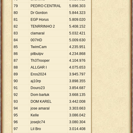
79
PEDRO CENTRAL
5
.
896
.
303
80
Dr Gordon
5
.
844
.
323
81
EGP Horus
5
.
809
.
020
82
TENRRINHO 2
5
.
408
.
152
83
clamaral
5
.
032
.
421
84
007HD
5
.
009
.
630
85
TwimCam
4
.
235
.
951
86
pitbulpv
4
.
234
.
868
87
Th3Trooper
4
.
104
.
976
88
ALLGAR I
4
.
075
.
653
89
Eros2024
3
.
945
.
797
90
aj10rp
3
.
898
.
355
91
Douro23
3
.
854
.
687
92
Dom bartuk
3
.
668
.
135
93
DOM KAREL
3
.
442
.
008
94
jose amaral
3
.
303
.
663
95
Kelle
3
.
086
.
042
96
josejlc74
3
.
080
.
304
97
Lil Bro
3
.
014
.
408