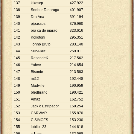
137
kikoscp
427
.
922
138
Senhor Tartaruga
401
.
907
139
Dra.Ana
391
.
194
140
pjpassos
376
.
960
141
pra ca do marão
323
.
616
142
Kokotoni
295
.
351
143
Tonho Bruto
283
.
140
144
Survi-kuf
259
.
911
145
ResendeK
217
.
562
146
Yahve
214
.
654
147
Bisonte
213
.
583
148
mt12
192
.
448
149
Madville
190
.
959
150
bledbrand
190
.
421
151
Amaz
162
.
752
152
Jack o Estripador
159
.
254
153
CARWAR
155
.
870
154
C SIMOES
153
.
230
155
lobito--23
144
.
618
156
ct1awu
132
.
568