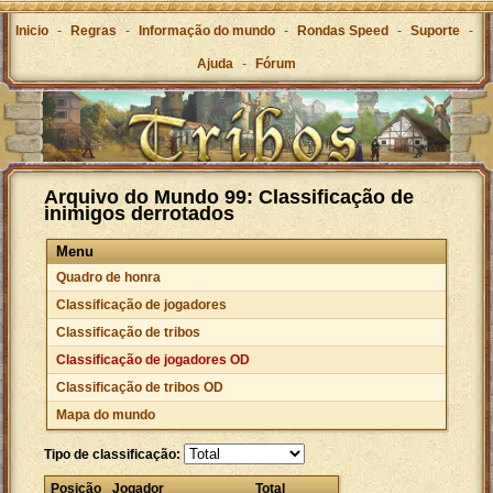
Inicio
-
Regras
-
Informação do mundo
-
Rondas Speed
-
Suporte
-
Ajuda
-
Fórum
Arquivo do Mundo 99: Classificação de
inimigos derrotados
Menu
Quadro de honra
Classificação de jogadores
Classificação de tribos
Classificação de jogadores OD
Classificação de tribos OD
Mapa do mundo
Tipo de classificação:
Posição
Jogador
Total