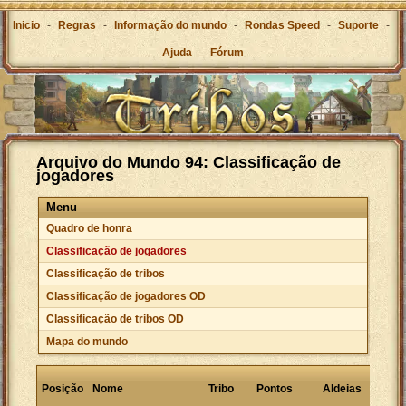
Inicio
-
Regras
-
Informação do mundo
-
Rondas Speed
-
Suporte
-
Ajuda
-
Fórum
Arquivo do Mundo 94: Classificação de
jogadores
Menu
Quadro de honra
Classificação de jogadores
Classificação de tribos
Classificação de jogadores OD
Classificação de tribos OD
Mapa do mundo
Ponto
Posição
Nome
Tribo
Pontos
Aldeias
por
aldeia