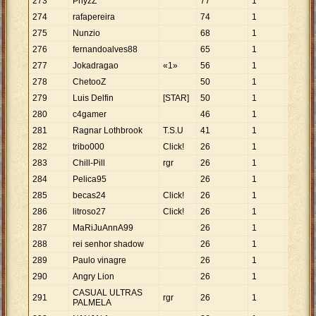
273
PhyzZ
77
1
77
274
rafapereira
74
1
74
275
Nunzio
68
1
68
276
fernandoalves88
65
1
65
277
Jokadragao
«1»
56
1
56
278
ChetooZ
50
1
50
279
Luis Delfin
[STAR]
50
1
50
280
c4gamer
46
1
46
281
Ragnar Lothbrook
T.S.U
41
1
41
282
tribo000
Click!
26
1
26
283
Chill-Pill
rgr
26
1
26
284
Pelica95
26
1
26
285
becas24
Click!
26
1
26
286
litroso27
Click!
26
1
26
287
MaRiJuAnnA99
26
1
26
288
rei senhor shadow
26
1
26
289
Paulo vinagre
26
1
26
290
Angry Lion
26
1
26
CASUAL ULTRAS
291
rgr
26
1
26
PALMELA