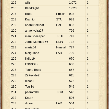
215
wiiz
1
.
072
1
1
.
072
216
BlindSight
1
.
023
1
1
.
023
217
Rubb
Proscr
998
1
998
218
Kramio
STA
988
1
988
219
andre1998adf
Hell
893
1
893
220
anaoliveira17
796
1
796
221
manu95reaper
T.S.U
742
1
742
222
Jorge Mendes 56
LION
732
1
732
223
maria54
Hmetal
727
1
727
224
Meiguinho
LAR
709
1
709
225
Ilidio19
670
1
670
226
G3N3SIS
660
1
660
227
Tonho Bruto
657
1
657
228
ZéPevideZ
611
1
611
229
diboo2
572
1
572
230
Tou Zé
549
1
549
231
pedrom00
Tututu
546
1
546
232
KnarK
506
1
506
233
djraav
LAR
504
1
504