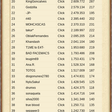
20
KingGoncalves
Click
2
.
609
.
772
287
9
.
093
21
Godzilla
Click
2
.
579
.
134
217
11
.
885
22
-JP-
Click
2
.
479
.
353
195
12
.
715
23
rl40
Click
2
.
395
.
440
202
11
.
859
24
MOHCASCAS
Click
2
.
370
.
310
231
10
.
261
25
takur*
Click
2
.
189
.
997
222
9
.
865
26
OblakFernandes
Click
2
.
095
.
205
214
9
.
791
27
Khandash
Click
2
.
041
.
104
180
11
.
339
28
T1ME to E4T-
Click
1
.
953
.
680
219
8
.
921
29
BAD FACEMACS
Click
1
.
793
.
486
208
8
.
623
30
leugim69
Click
1
.
753
.
431
179
9
.
796
31
Ana.R.
Click
1
.
528
.
324
168
9
.
097
32
TOTO1
Click
1
.
517
.
009
187
8
.
112
33
diogonunex2780
Click.
1
.
474
.
831
174
8
.
476
34
NyluSakul
Click
1
.
428
.
545
125
11
.
428
35
drumxs
Click.
1
.
424
.
375
118
12
.
071
36
sonaquela
Click
1
.
414
.
716
144
9
.
824
37
silva2000
Click
1
.
341
.
348
140
9
.
581
38
true blood
Click
1
.
250
.
711
135
9
.
265
39
sepawer3
Click
1
.
242
.
730
144
8
.
630