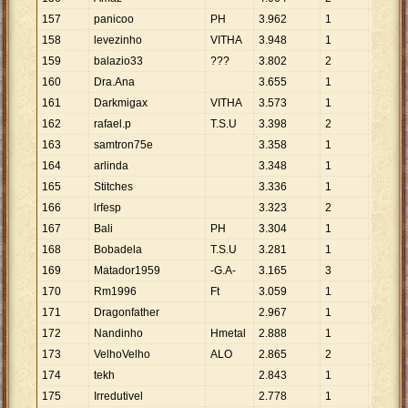
157
panicoo
PH
3
.
962
1
3
.
962
158
levezinho
VITHA
3
.
948
1
3
.
948
159
balazio33
???
3
.
802
2
1
.
901
160
Dra.Ana
3
.
655
1
3
.
655
161
Darkmigax
VITHA
3
.
573
1
3
.
573
162
rafael.p
T.S.U
3
.
398
2
1
.
699
163
samtron75e
3
.
358
1
3
.
358
164
arlinda
3
.
348
1
3
.
348
165
Stitches
3
.
336
1
3
.
336
166
lrfesp
3
.
323
2
1
.
662
167
Bali
PH
3
.
304
1
3
.
304
168
Bobadela
T.S.U
3
.
281
1
3
.
281
169
Matador1959
-G.A-
3
.
165
3
1
.
055
170
Rm1996
Ft
3
.
059
1
3
.
059
171
Dragonfather
2
.
967
1
2
.
967
172
Nandinho
Hmetal
2
.
888
1
2
.
888
173
VelhoVelho
ALO
2
.
865
2
1
.
433
174
tekh
2
.
843
1
2
.
843
175
Irredutivel
2
.
778
1
2
.
778