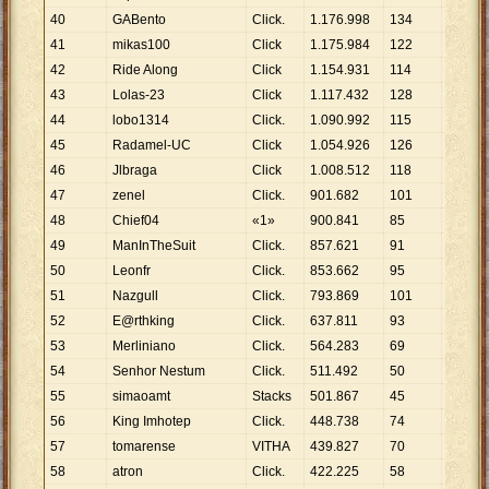
40
GABento
Click.
1
.
176
.
998
134
8
.
784
41
mikas100
Click
1
.
175
.
984
122
9
.
639
42
Ride Along
Click
1
.
154
.
931
114
10
.
131
43
Lolas-23
Click
1
.
117
.
432
128
8
.
730
44
lobo1314
Click.
1
.
090
.
992
115
9
.
487
45
Radamel-UC
Click
1
.
054
.
926
126
8
.
372
46
Jlbraga
Click
1
.
008
.
512
118
8
.
547
47
zenel
Click.
901
.
682
101
8
.
928
48
Chief04
«1»
900
.
841
85
10
.
598
49
ManInTheSuit
Click.
857
.
621
91
9
.
424
50
Leonfr
Click.
853
.
662
95
8
.
986
51
Nazgull
Click.
793
.
869
101
7
.
860
52
E@rthking
Click.
637
.
811
93
6
.
858
53
Merliniano
Click.
564
.
283
69
8
.
178
54
Senhor Nestum
Click.
511
.
492
50
10
.
230
55
simaoamt
Stacks
501
.
867
45
11
.
153
56
King Imhotep
Click.
448
.
738
74
6
.
064
57
tomarense
VITHA
439
.
827
70
6
.
283
58
atron
Click.
422
.
225
58
7
.
280