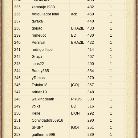
234
lord lucius
483
1
483
235
zambujo1988
482
1
482
236
Aniquilador total
acb
460
1
460
237
gwaka
440
1
440
238
gorjao
BRAZIL
433
1
433
239
romeucc
BD
430
1
430
240
Perzival
BRAZIL
422
1
422
241
rodrigo filipe
414
1
414
242
Graça
407
1
407
243
lipas22
400
1
400
244
Bunny365
384
1
384
245
yTomas
370
1
370
246
Estaka18
[GO]
367
1
367
247
adrian19
348
1
348
248
walkingdeath
PROS
333
1
333
249
volks
BD
316
1
316
250
Kelle
LION
292
1
292
251
Convidado956916
290
1
290
252
SPSP*
[GO]
251
1
251
253
guilherme996
239
1
239