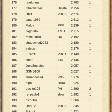
176
ratelprime
2
.
763
1
2
.
763
177
tribalwarrior
Hmetal
2
.
756
1
2
.
756
178
Rbitt
VITHA
2
.
674
1
2
.
674
179
tiago 1989
2
.
512
1
2
.
512
180
Malpa
PPM
2
.
239
1
2
.
239
181
tiagorato
T.S.U
2
.
215
1
2
.
215
182
romeuluiza
DXT
2
.
192
1
2
.
192
183
shadowred2023
2
.
180
1
2
.
180
184
estaca
2
.
176
1
2
.
176
185
FRACO
VITHA
2
.
149
1
2
.
149
186
timor
«1»
2
.
136
1
2
.
136
187
JoseSocrates
2
.
057
1
2
.
057
188
GSMD100
2
.
027
1
2
.
027
189
fernandes74
-MB-
1
.
976
1
1
.
976
190
hipol
HARD
1
.
924
1
1
.
924
191
Lucifer125
PH
1
.
890
2
945
192
rei paulo1
slow
1
.
882
1
1
.
882
193
pfchutos
1
.
866
1
1
.
866
194
Dark123
VITHA
1
.
845
1
1
.
845
195
Eskerit
1
.
772
1
1
.
772