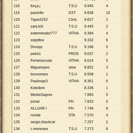
118
força j
T.S.U
9
.
945
4
2
.
486
119
paulofer
DXT
9
.
838
10
984
120
Tigas5252
Click.
9
.
627
2
4
.
814
121
zanj kòt
T.S.U
9
.
445
2
4
.
723
122
exterminator777
VITHA
9
.
394
4
2
.
349
123
xxppttoo
9
.
332
6
1
.
555
124
Droopy
T.S.U
9
.
186
5
1
.
837
125
petra1
PROS
9
.
037
2
4
.
519
126
Ferreiracosta
VITHA
9
.
014
5
1
.
803
127
Miguelopes
slow
8
.
852
3
2
.
951
128
brunomars
T.S.U
8
.
508
1
8
.
508
129
Paulovgs3
VITHA
8
.
361
6
1
.
394
130
Kokotoni
8
.
336
1
8
.
336
131
MediaSagres
7
.
893
5
1
.
579
132
jomal
PH
7
.
833
5
1
.
567
133
ALLGAR I
PH
7
.
746
8
968
134
romite
STA
7
.
570
4
1
.
893
135
sergio.blackcat
7
.
257
2
3
.
629
136
c.meneses
T.S.U
7
.
273
6
1
.
212