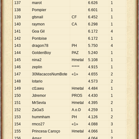
137
marot
6
.
626
1
6
.
626
138
Pompier
6
.
601
1
6
.
601
139
gtsnail
CF
6
.
452
1
6
.
452
140
raymon
CA
6
.
298
1
6
.
298
141
Goa Gil
6
.
172
4
1
.
543
142
Pontoise
6
.
172
1
6
.
172
143
dragon78
PH
5
.
750
4
1
.
438
144
GoldenBoy
PAZ
5
.
240
1
5
.
240
145
nina2
Hmetal
5
.
108
1
5
.
108
146
zeplin
*****
4
.
915
1
4
.
915
147
30MacacosNumBote
«1»
4
.
655
2
2
.
328
148
lotario
4
.
573
2
2
.
287
149
ct1awu
Hmetal
4
.
484
1
4
.
484
150
Jdremor
PROS
4
.
430
1
4
.
430
151
MrSevla
Hmetal
4
.
395
2
2
.
198
152
ZaGaS
A.o.D
4
.
259
1
4
.
259
153
hummham
PH
4
.
126
2
2
.
063
154
rmco27
«1»
4
.
088
3
1
.
363
155
Princesa Caroço
Hmetal
4
.
066
1
4
.
066
156
Amaz
4
.
064
2
2
.
032