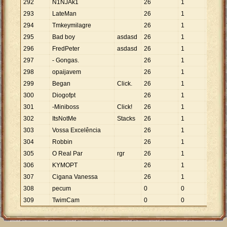
292
N1NJAk1
26
1
26
293
LateMan
26
1
26
294
Tmkeymilagre
26
1
26
295
Bad boy
asdasd
26
1
26
296
FredPeter
asdasd
26
1
26
297
- Gongas.
26
1
26
298
opaijavem
26
1
26
299
Began
Click.
26
1
26
300
Diogofpt
26
1
26
301
-Miniboss
Click!
26
1
26
302
ItsNotMe
Stacks
26
1
26
303
Vossa Excelência
26
1
26
304
Robbin
26
1
26
305
O Real Par
rgr
26
1
26
306
KYMOPT
26
1
26
307
Cigana Vanessa
26
1
26
308
pecum
0
0
309
TwimCam
0
0