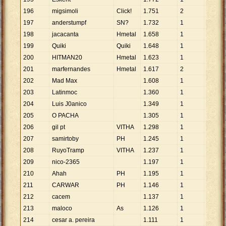
196
migsimoli
Click!
1
.
751
2
876
197
anderstumpf
SN?
1
.
732
1
1
.
732
198
jacacanta
Hmetal
1
.
658
1
1
.
658
199
Quiki
Quiki
1
.
648
1
1
.
648
200
HITMAN20
Hmetal
1
.
623
1
1
.
623
201
marfernandes
Hmetal
1
.
617
2
809
202
Mad Max
1
.
608
1
1
.
608
203
Latinmoc
1
.
360
1
1
.
360
204
Luis J0anico
1
.
349
1
1
.
349
205
O PACHA
1
.
305
1
1
.
305
206
gil pt
VITHA
1
.
298
1
1
.
298
207
samirtoby
PH
1
.
245
1
1
.
245
208
RuyoTramp
VITHA
1
.
237
1
1
.
237
209
nico-2365
1
.
197
1
1
.
197
210
Ahah
PH
1
.
195
1
1
.
195
211
CARWAR
PH
1
.
146
1
1
.
146
212
cacem
1
.
137
1
1
.
137
213
maloco
As
1
.
126
1
1
.
126
214
cesar a. pereira
1
.
111
1
1
.
111