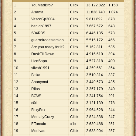
1
YouMadBro?
Click
13
.
122
.
822
1
.
158
11
.
332
2
A santa
Click
11
.
828
.
740
1
.
074
11
.
014
3
VascoGp2004
Click
9
.
811
.
892
878
11
.
175
4
banido1997
Click
7
.
667
.
572
643
11
.
925
5
S04R3S
Click
6
.
445
.
135
573
11
.
248
6
guerreirodestemido
Click
5
.
515
.
172
466
11
.
835
7
Are you ready for it?
Click.
5
.
162
.
811
535
9
.
650
8
DuskTillDawn
Click
4
.
916
.
610
394
12
.
479
9
LicoSapo
Click
4
.
527
.
818
400
11
.
320
10
silvah1991
Click
4
.
259
.
661
354
12
.
033
11
Biska
Click
3
.
510
.
314
337
10
.
416
12
Anonymat
Click
3
.
449
.
573
435
7
.
930
13
Rilas
Click
3
.
357
.
179
340
9
.
874
14
BOW*
Click
3
.
241
.
754
291
11
.
140
15
c0rl
Click
3
.
121
.
139
278
11
.
227
16
FoxyFox
Click
2
.
964
.
528
244
12
.
150
17
MentalyCrazy
Click
2
.
824
.
836
247
11
.
437
18
F.Torcato
«1»
2
.
639
.
486
251
10
.
516
19
Modivas
Click
2
.
638
.
904
257
10
.
268