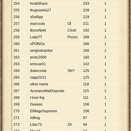
254
furabilhass
233
1
233
255
thugvarela27
228
1
228
256
s0ut0pp
219
1
219
257
marcouto
Ol
211
1
211
258
BonoNekt
Click!
192
1
192
259
LadyTT
Proscr
188
1
188
260
xPOINGx
186
1
186
261
sergiodsantos
166
1
166
262
proto2000
160
1
160
263
emscar01
142
1
142
264
dukecosta
SN?
125
1
125
265
capp2021
125
1
125
266
other name
118
1
118
267
AcorianoMalDisposto
115
1
115
268
I love fng
111
1
111
269
Gueass
106
1
106
270
ElMagoSupremo
106
1
106
271
hitfrag
97
1
97
272
Lilac73
ZA
94
1
94