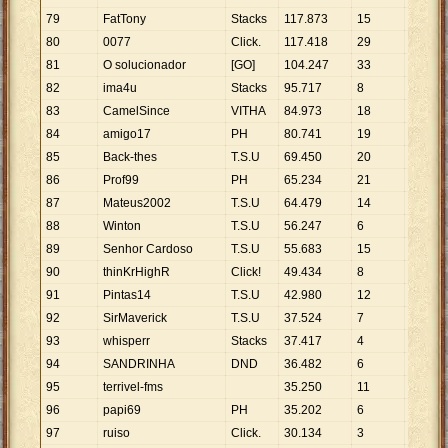
79
FatTony
Stacks
117
.
873
15
7
.
858
80
0077
Click.
117
.
418
29
4
.
049
81
O solucionador
[GO]
104
.
247
33
3
.
159
82
ima4u
Stacks
95
.
717
8
11
.
965
83
CamelSince
VITHA
84
.
973
18
4
.
721
84
amigo17
PH
80
.
741
19
4
.
250
85
Back-thes
T.S.U
69
.
450
20
3
.
473
86
Prof99
PH
65
.
234
21
3
.
106
87
Mateus2002
T.S.U
64
.
479
14
4
.
606
88
Winton
T.S.U
56
.
247
6
9
.
375
89
Senhor Cardoso
T.S.U
55
.
683
15
3
.
712
90
thinKrHighR
Click!
49
.
434
8
6
.
179
91
Pintas14
T.S.U
42
.
980
12
3
.
582
92
SirMaverick
T.S.U
37
.
524
7
5
.
361
93
whisperr
Stacks
37
.
417
4
9
.
354
94
SANDRINHA
DND
36
.
482
6
6
.
080
95
terrivel-fms
35
.
250
11
3
.
205
96
papi69
PH
35
.
202
6
5
.
867
97
ruiso
Click.
30
.
134
3
10
.
045