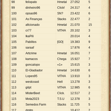
98
felixpato
Hmetal
27
.
052
5
5
.
410
99
dinheiro96
Click!
24
.
317
4
6
.
079
100
opsas96
SN?
23
.
422
6
3
.
904
101
As Finanças
Stacks
22
.
477
2
11
.
239
102
aficionado
Hmetal
21
.
070
15
1
.
405
103
cr77
VITHA
20
.
102
3
6
.
701
104
IkaPili
20
.
014
4
5
.
004
105
Pablitos
[GO]
19
.
383
9
2
.
154
106
saraaf
17
.
876
4
4
.
469
107
Artcrime
Hmetal
16
.
051
7
2
.
293
108
kamacos
Chega
15
.
927
7
2
.
275
109
goncalopo
«1»
15
.
615
3
5
.
205
110
El-Gladiador
Hmetal
14
.
630
6
2
.
438
111
Lopes95
VITHA
13
.
910
3
4
.
637
112
westcoast
Hell
13
.
278
3
4
.
426
113
gilpt
VITHA
12
.
985
6
2
.
164
114
MisterBeet
Click.
12
.
517
2
6
.
259
115
Mota2023
T.S.U
12
.
378
3
4
.
126
116
Semedos Farm
Stacks
11
.
725
5
2
.
345
117
dmtm
10
.
412
2
5
.
206