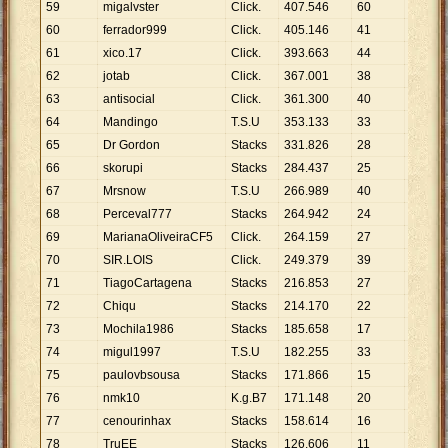
59
migalvster
Click.
407
.
546
60
6
.
792
60
ferrador999
Click.
405
.
146
41
9
.
882
61
xico.17
Click.
393
.
663
44
8
.
947
62
jotab
Click.
367
.
001
38
9
.
658
63
antisocial
Click.
361
.
300
40
9
.
033
64
Mandingo
T.S.U
353
.
133
33
10
.
701
65
Dr Gordon
Stacks
331
.
826
28
11
.
851
66
skorupi
Stacks
284
.
437
25
11
.
377
67
Mrsnow
T.S.U
266
.
989
40
6
.
675
68
Perceval777
Stacks
264
.
942
24
11
.
039
69
MarianaOliveiraCF5
Click.
264
.
159
27
9
.
784
70
SIR.LOIS
Click.
249
.
379
39
6
.
394
71
TiagoCartagena
Stacks
216
.
853
27
8
.
032
72
Chiqu
Stacks
214
.
170
22
9
.
735
73
Mochila1986
Stacks
185
.
658
17
10
.
921
74
migul1997
T.S.U
182
.
255
33
5
.
523
75
paulovbsousa
Stacks
171
.
866
15
11
.
458
76
nmk10
K.g.B7
171
.
148
20
8
.
557
77
cenourinhax
Stacks
158
.
614
16
9
.
913
78
TruEE
Stacks
126
.
606
11
11
.
510