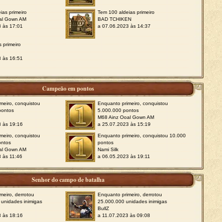
ias primeiro
Tem 100 aldeias primeiro
al Gown AM
BAD TCHIKEN
3 às 17:01
a 07.06.2023 às 14:37
s primeiro
3 às 16:51
Campeão em pontos
meiro, conquistou
Enquanto primeiro, conquistou
pontos
5.000.000 pontos
M68 Ainz Ooal Gown AM
3 às 19:16
a 25.07.2023 às 15:19
meiro, conquistou
Enquanto primeiro, conquistou 10.000
ontos
pontos
al Gown AM
Nami Silk
 às 11:46
a 06.05.2023 às 19:11
Senhor do campo de batalha
meiro, derrotou
Enquanto primeiro, derrotou
unidades inimigas
25.000.000 unidades inimigas
BullZ
3 às 18:16
a 11.07.2023 às 09:08