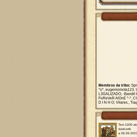
Membros da tribo:
Spr
*o*, eugeniomota123, 
L3GALIZADO, -Bandit G
FoReVeR AlOnE *-*, COD
D I N H O, Vilares., Ti
Tem 1000 ald
darkcotik
a 06.09.202