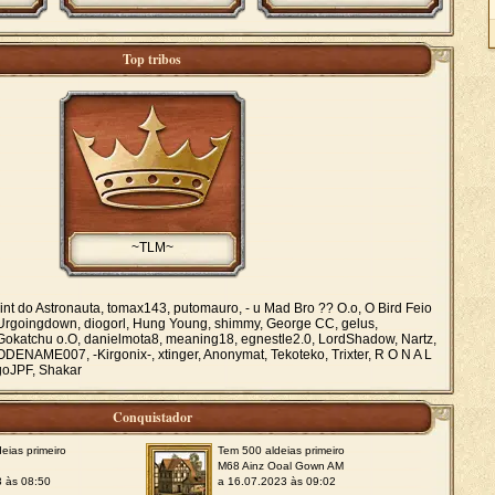
Top tribos
~TLM~
int do Astronauta, tomax143, putomauro, - u Mad Bro ?? O.o, O Bird Feio
Urgoingdown, diogorl, Hung Young, shimmy, George CC, gelus,
okatchu o.O, danielmota8, meaning18, egnestle2.0, LordShadow, Nartz,
ENAME007, -Kirgonix-, xtinger, Anonymat, Tekoteko, Trixter, R O N A L
agoJPF, Shakar
Conquistador
eias primeiro
Tem 500 aldeias primeiro
M68 Ainz Ooal Gown AM
3 às 08:50
a 16.07.2023 às 09:02