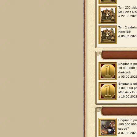
Tem 250 alde
M68 Ainz Oo
a 22.06.202
Tem 2 aldeia
Nami Silk
a 05.05.202
Enquanto pri
10.000.000 
darkcotik
a 05.09.202
Enquanto pri
1.000.000 p
M68 Ainz Oo
a 16.06.2023
Enquanto pri
100.000.000 
speed7
a 07.08.202