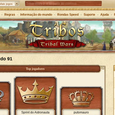
Tribal Wars 2: a sequela do clássico
Mais jogos:
Forge of Empires – Estratégia ao longo das eras
-
Regras
-
Informação do mundo
-
Rondas Speed
-
Suporte
-
Ajuda
-
Grepolis – Construa o seu império na Grécia Antiga
do 91
Top jogadores
Sprint do Astronauta
putomauro