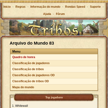
Inicio
-
Regras
-
Informação do mundo
-
Rondas Speed
-
Suporte
-
Ajuda
-
Fórum
Arquivo do Mundo 83
Menu
Quadro de honra
Classificação de jogadores
Classificação de tribos
Classificação de jogadores OD
Classificação de tribos OD
Mapa do mundo
Top jogadores
Whitewall