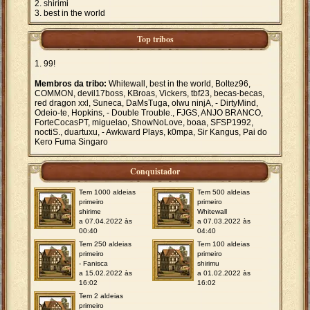
shirimi
best in the world
Top tribos
99!
Membros da tribo:
Whitewall, best in the world, Boltez96,
COMMON, devil17boss, KBroas, Vickers, tbf23, becas-becas,
red dragon xxl, Suneca, DaMsTuga, olwu ninjA, - DirtyMind,
Odeio-te, Hopkins, - Double Trouble., FJGS, ANJO BRANCO,
ForteCocasPT, miguelao, ShowNoLove, boaa, SFSP1992,
noctiS., duartuxu, - Awkward Plays, k0mpa, Sir Kangus, Pai do
Kero Fuma Singaro
Conquistador
Tem 1000 aldeias
Tem 500 aldeias
primeiro
primeiro
shirime
Whitewall
a 07.04.2022 às
a 07.03.2022 às
00:40
04:40
Tem 250 aldeias
Tem 100 aldeias
primeiro
primeiro
- Fanisca
shirimu
a 15.02.2022 às
a 01.02.2022 às
16:02
16:02
Tem 2 aldeias
primeiro