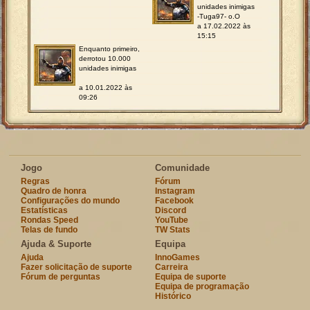
unidades inimigas
-Tuga97- o.O
a 17.02.2022 às
15:15
Enquanto primeiro,
derrotou 10.000
unidades inimigas
a 10.01.2022 às
09:26
Jogo
Comunidade
Regras
Fórum
Quadro de honra
Instagram
Configurações do mundo
Facebook
Estatísticas
Discord
Rondas Speed
YouTube
Telas de fundo
TW Stats
Ajuda & Suporte
Equipa
Ajuda
InnoGames
Fazer solicitação de suporte
Carreira
Fórum de perguntas
Equipa de suporte
Equipa de programação
Histórico