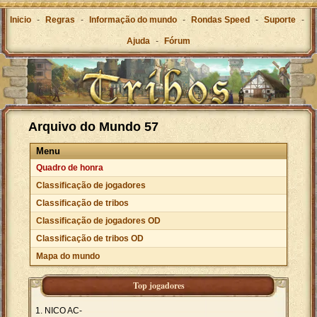
Inicio
-
Regras
-
Informação do mundo
-
Rondas Speed
-
Suporte
-
Ajuda
-
Fórum
Arquivo do Mundo 57
Menu
Quadro de honra
Classificação de jogadores
Classificação de tribos
Classificação de jogadores OD
Classificação de tribos OD
Mapa do mundo
Top jogadores
NICO AC-