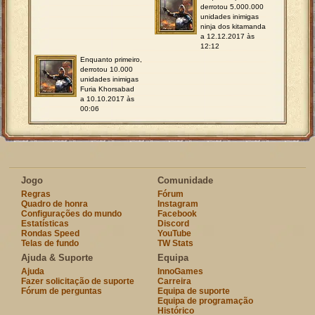
derrotou 5.000.000
unidades inimigas
ninja dos kitamanda
a 12.12.2017 às
12:12
Enquanto primeiro,
derrotou 10.000
unidades inimigas
Furia Khorsabad
a 10.10.2017 às
00:06
Jogo
Comunidade
Regras
Fórum
Quadro de honra
Instagram
Configurações do mundo
Facebook
Estatísticas
Discord
Rondas Speed
YouTube
Telas de fundo
TW Stats
Ajuda & Suporte
Equipa
Ajuda
InnoGames
Fazer solicitação de suporte
Carreira
Fórum de perguntas
Equipa de suporte
Equipa de programação
Histórico