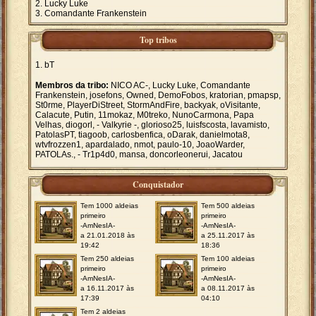
Lucky Luke
Comandante Frankenstein
Top tribos
bT
Membros da tribo:
NICO AC-, Lucky Luke, Comandante
Frankenstein, josefons, Owned, DemoFobos, kratorian, pmapsp,
St0rme, PlayerDiStreet, StormAndFire, backyak, oVisitante,
Calacute, Putin, 11mokaz, M0treko, NunoCarmona, Papa
Velhas, diogorl, - Valkyrie -, glorioso25, luisfscosta, lavamisto,
PatolasPT, tiagoob, carlosbenfica, oDarak, danielmota8,
wtvfrozzen1, apardalado, nmot, paulo-10, JoaoWarder,
PATOLAs., - Tr1p4d0, mansa, doncorleonerui, Jacatou
Conquistador
Tem 1000 aldeias
Tem 500 aldeias
primeiro
primeiro
-AmNesIA-
-AmNesIA-
a 21.01.2018 às
a 25.11.2017 às
19:42
18:36
Tem 250 aldeias
Tem 100 aldeias
primeiro
primeiro
-AmNesIA-
-AmNesIA-
a 16.11.2017 às
a 08.11.2017 às
17:39
04:10
Tem 2 aldeias