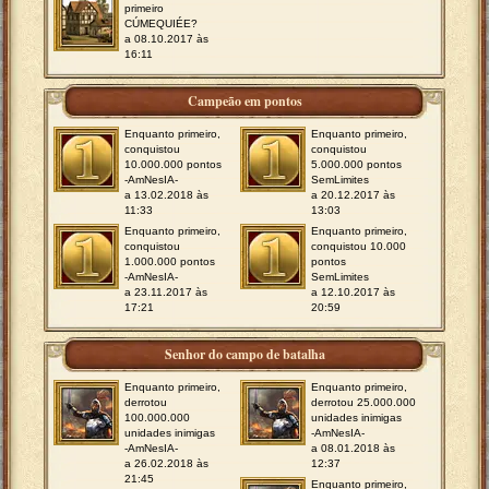
primeiro
CÚMEQUIÉE?
a 08.10.2017 às
16:11
Campeão em pontos
Enquanto primeiro,
Enquanto primeiro,
conquistou
conquistou
10.000.000 pontos
5.000.000 pontos
-AmNesIA-
SemLimites
a 13.02.2018 às
a 20.12.2017 às
11:33
13:03
Enquanto primeiro,
Enquanto primeiro,
conquistou
conquistou 10.000
1.000.000 pontos
pontos
-AmNesIA-
SemLimites
a 23.11.2017 às
a 12.10.2017 às
17:21
20:59
Senhor do campo de batalha
Enquanto primeiro,
Enquanto primeiro,
derrotou
derrotou 25.000.000
100.000.000
unidades inimigas
unidades inimigas
-AmNesIA-
-AmNesIA-
a 08.01.2018 às
a 26.02.2018 às
12:37
21:45
Enquanto primeiro,