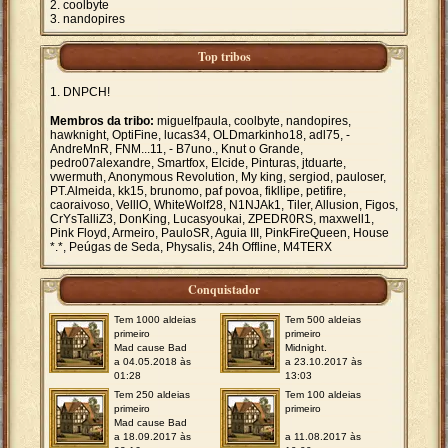
coolbyte
nandopires
Top tribos
DNPCH!
Membros da tribo:
miguelfpaula, coolbyte, nandopires,
hawknight, OptiFine, lucas34, OLDmarkinho18, adl75, -
AndreMnR, FNM...11, - B7uno., Knut o Grande,
pedro07alexandre, Smartfox, Elcide, Pinturas, jtduarte,
vwermuth, Anonymous Revolution, My king, sergiod, pauloser,
PT.Almeida, kk15, brunomo, paf povoa, fikllipe, petifire,
caoraivoso, VelllO, WhiteWolf28, N1NJAk1, Tiler, Allusion, Figos,
CrYsTalliZ3, DonKing, Lucasyoukai, ZPEDR0RS, maxwell1,
Pink Floyd, Armeiro, PauloSR, Aguia III, PinkFireQueen, House
*.*, Peúgas de Seda, Physalis, 24h Offline, M4TERX
Conquistador
Tem 1000 aldeias
Tem 500 aldeias
primeiro
primeiro
Mad cause Bad
Midnight.
a 04.05.2018 às
a 23.10.2017 às
01:28
13:03
Tem 250 aldeias
Tem 100 aldeias
primeiro
primeiro
Mad cause Bad
a 18.09.2017 às
a 11.08.2017 às