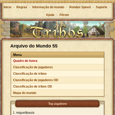
Inicio
-
Regras
-
Informação do mundo
-
Rondas Speed
-
Suporte
-
Ajuda
-
Fórum
Arquivo do Mundo 55
Menu
Quadro de honra
Classificação de jogadores
Classificação de tribos
Classificação de jogadores OD
Classificação de tribos OD
Mapa do mundo
Top jogadores
miguelfpaula