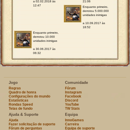
a 02.02.2018 às
21:06
12:47
Enquanto primeiro,
derrotou 5.000.000
unidades inimigas
a 10.09.2017 às
18:52
Enquanto primeiro,
derrotou 10.000
unidades inimigas
a 30.06.2017 às
06:32
Jogo
Comunidade
Regras
Fórum
Quadro de honra
Instagram
Configurações do mundo
Facebook
Estatísticas
Discord
Rondas Speed
YouTube
Telas de fundo
TW Stats
Ajuda & Suporte
Equipa
Ajuda
InnoGames
Fazer solicitação de suporte
Carreira
Fórum de perguntas
Equipa de suporte