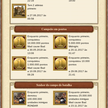
22:16
19:00
Tem 2 aldeias
primeiro
a 27.06.2017 às
00:58
Campeão em pontos
Enquanto primeiro,
Enquanto primeiro,
conquistou
conquistou
10.000.000 pontos
5.000.000 pontos
Mad cause Bad
Midnight.
a 30.05.2018 às
a 20.11.2017 às
13:06
01:47
Enquanto primeiro,
Enquanto primeiro,
conquistou
conquistou 10.000
1.000.000 pontos
pontos
Mad cause Bad
a 10.09.2017 às
a 29.06.2017 às
06:28
21:41
Senhor do campo de batalha
Enquanto primeiro,
Enquanto primeiro,
derrotou
derrotou 25.000.000
100.000.000
unidades inimigas
unidades inimigas
Mad cause Bad
RONDAR
a 23.11.2017 às