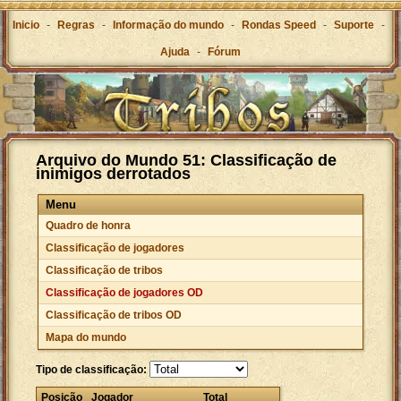
Inicio
-
Regras
-
Informação do mundo
-
Rondas Speed
-
Suporte
-
Ajuda
-
Fórum
Arquivo do Mundo 51: Classificação de
inimigos derrotados
Menu
Quadro de honra
Classificação de jogadores
Classificação de tribos
Classificação de jogadores OD
Classificação de tribos OD
Mapa do mundo
Tipo de classificação:
Posição
Jogador
Total