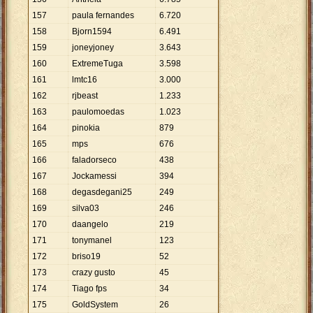
157
paula fernandes
6
.
720
158
Bjorn1594
6
.
491
159
joneyjoney
3
.
643
160
ExtremeTuga
3
.
598
161
lmtc16
3
.
000
162
rjbeast
1
.
233
163
paulomoedas
1
.
023
164
pinokia
879
165
mps
676
166
faladorseco
438
167
Jockamessi
394
168
degasdegani25
249
169
silva03
246
170
daangelo
219
171
tonymanel
123
172
briso19
52
173
crazy gusto
45
174
Tiago fps
34
175
GoldSystem
26