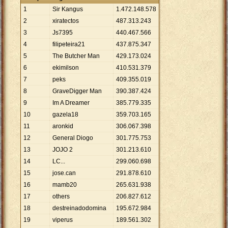
1
Sir Kangus
1
.
472
.
148
.
578
2
xiratectos
487
.
313
.
243
3
Js7395
440
.
467
.
566
4
filipeteira21
437
.
875
.
347
5
The Butcher Man
429
.
173
.
024
6
ekimilson
410
.
531
.
379
7
peks
409
.
355
.
019
8
GraveDigger Man
390
.
387
.
424
9
Im A Dreamer
385
.
779
.
335
10
gazela18
359
.
703
.
165
11
aronkid
306
.
067
.
398
12
General Diogo
301
.
775
.
753
13
JOJO 2
301
.
213
.
610
14
LC...
299
.
060
.
698
15
jose.can
291
.
878
.
610
16
mamb20
265
.
631
.
938
17
others
206
.
827
.
612
18
destreinadodomina
195
.
672
.
984
19
viperus
189
.
561
.
302