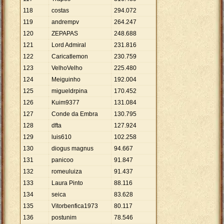
118
costas
294
.
072
119
andrempv
264
.
247
120
ZEPAPAS
248
.
688
121
Lord Admiral
231
.
816
122
Caricatlemon
230
.
759
123
VelhoVelho
225
.
480
124
Meiguinho
192
.
004
125
migueldrpina
170
.
452
126
Kuim9377
131
.
084
127
Conde da Embra
130
.
795
128
dfta
127
.
924
129
luis610
102
.
258
130
diogus magnus
94
.
667
131
panicoo
91
.
847
132
romeuluiza
91
.
437
133
Laura Pinto
88
.
116
134
seica
83
.
628
135
Vitorbenfica1973
80
.
117
136
postunim
78
.
546