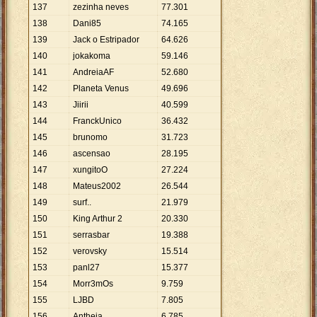
137
zezinha neves
77
.
301
138
Dani85
74
.
165
139
Jack o Estripador
64
.
626
140
jokakoma
59
.
146
141
AndreiaAF
52
.
680
142
Planeta Venus
49
.
696
143
Jiirii
40
.
599
144
FranckUnico
36
.
432
145
brunomo
31
.
723
146
ascensao
28
.
195
147
xungitoO
27
.
224
148
Mateus2002
26
.
544
149
surf..
21
.
979
150
King Arthur 2
20
.
330
151
serrasbar
19
.
388
152
verovsky
15
.
514
153
panl27
15
.
377
154
Morr3mOs
9
.
759
155
LJBD
7
.
805
156
Antheia
6
.
785