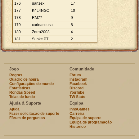
176
ganzex
17
177
K4L4NGO
10
178
RM77
9
179
carinasousa
8
180
Zorro2008
4
181
Sunke PT
2
Jogo
Comunidade
Regras
Fórum
Quadro de honra
Instagram
Configurações do mundo
Facebook
Estatísticas
Discord
Rondas Speed
YouTube
Telas de fundo
TW Stats
Ajuda & Suporte
Equipa
Ajuda
InnoGames
Fazer solicitação de suporte
Carreira
Fórum de perguntas
Equipa de suporte
Equipa de programação
Histórico