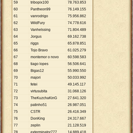
59
tribopix100
78
.
763
.
853
60
Pantheon99
76
.
149
.
155
61
vanrodrigo
75
.
956
.
862
62
WildFury
74
.
778
.
616
63
Vanhelssing
71
.
804
.
489
64
Jorgus
69
.
162
.
738
65
riggs
65
.
878
.
851
66
Tojo Bravo
61
.
025
.
279
67
montemor o novo
60
.
598
.
583
68
tiago lopes
56
.
506
.
641
69
Bigas12
55
.
990
.
550
70
majori
50
.
033
.
992
71
fetei
49
.
145
.
117
72
virtusubita
31
.
068
.
126
73
TheKuzchaKinG
27
.
641
.
320
74
patinho51
26
.
987
.
051
75
CSTR
26
.
416
.
349
76
DonKing
24
.
317
.
667
77
zeplin
21
.
128
.
519
78
exterminator777
14
.
889
.
418