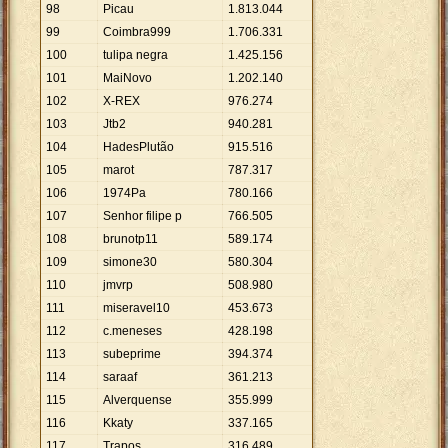
98
Picau
1
.
813
.
044
99
Coimbra999
1
.
706
.
331
100
tulipa negra
1
.
425
.
156
101
MaiNovo
1
.
202
.
140
102
X-REX
976
.
274
103
Jtb2
940
.
281
104
HadesPlutão
915
.
516
105
marot
787
.
317
106
1974Pa
780
.
166
107
Senhor filipe p
766
.
505
108
brunotp11
589
.
174
109
simone30
580
.
304
110
jmvrp
508
.
980
111
miseravel10
453
.
673
112
c.meneses
428
.
198
113
subeprime
394
.
374
114
saraaf
361
.
213
115
Alverquense
355
.
999
116
Kkaty
337
.
165
117
Trapos
316
.
489