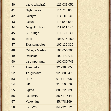
40
paulo teixeira2
126
.
033
.
051
41
Nightmare2
114
.
713
.
866
42
G4brym
114
.
116
.
646
43
n3xus
113
.
653
.
583
44
DiogoRaphael
113
.
051
.
144
45
SCP Tuga
111
.
121
.
941
46
indio.
108
.
074
.
150
47
Eros symbolos
107
.
119
.
316
48
Cabeça Martelo
103
.
650
.
203
49
Darkside2
103
.
178
.
645
50
gardinportuga
101
.
030
.
743
51
Annabelle
92
.
798
.
005
52
123gustavo
92
.
380
.
347
53
elio7
91
.
717
.
306
54
S.K.
91
.
359
.
076
55
Sigma
88
.
822
.
039
56
paulov10
86
.
517
.
544
57
Maxentius
85
.
478
.
169
58
rocha20
84
.
222
.
512