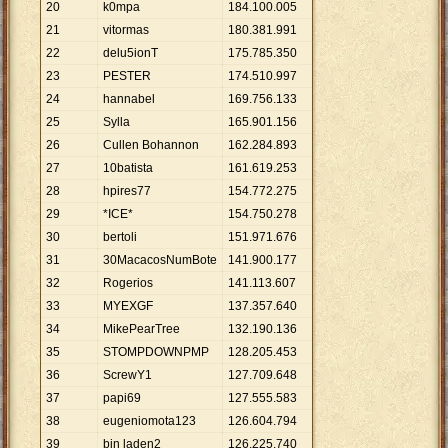
20
k0mpa
184
.
100
.
005
21
vitormas
180
.
381
.
991
22
delu5ionT
175
.
785
.
350
23
PESTER
174
.
510
.
997
24
hannabel
169
.
756
.
133
25
Sylla
165
.
901
.
156
26
Cullen Bohannon
162
.
284
.
893
27
10batista
161
.
619
.
253
28
hpires77
154
.
772
.
275
29
*ICE*
154
.
750
.
278
30
bertoli
151
.
971
.
676
31
30MacacosNumBote
141
.
900
.
177
32
Rogerios
141
.
113
.
607
33
MYEXGF
137
.
357
.
640
34
MikePearTree
132
.
190
.
136
35
STOMPDOWNPMP
128
.
205
.
453
36
ScrewY1
127
.
709
.
648
37
papi69
127
.
555
.
583
38
eugeniomota123
126
.
604
.
794
39
bin laden2
126
.
225
.
740