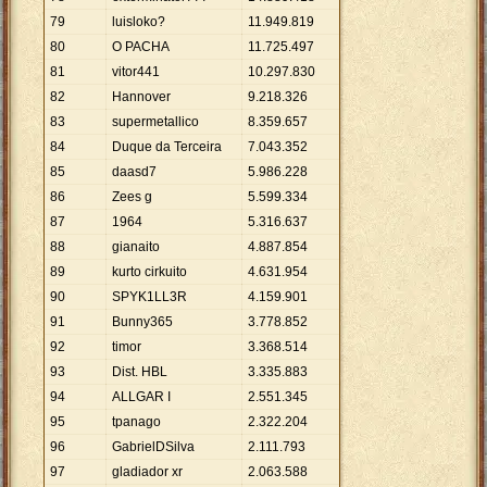
79
luisloko?
11
.
949
.
819
80
O PACHA
11
.
725
.
497
81
vitor441
10
.
297
.
830
82
Hannover
9
.
218
.
326
83
supermetallico
8
.
359
.
657
84
Duque da Terceira
7
.
043
.
352
85
daasd7
5
.
986
.
228
86
Zees g
5
.
599
.
334
87
1964
5
.
316
.
637
88
gianaito
4
.
887
.
854
89
kurto cirkuito
4
.
631
.
954
90
SPYK1LL3R
4
.
159
.
901
91
Bunny365
3
.
778
.
852
92
timor
3
.
368
.
514
93
Dist. HBL
3
.
335
.
883
94
ALLGAR I
2
.
551
.
345
95
tpanago
2
.
322
.
204
96
GabrielDSilva
2
.
111
.
793
97
gladiador xr
2
.
063
.
588