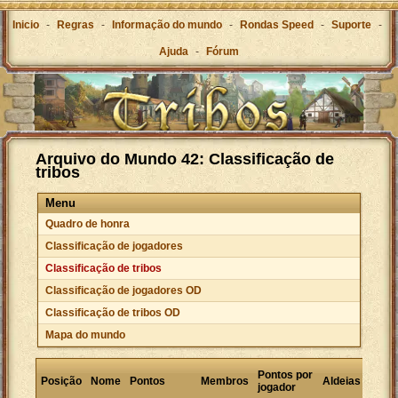
Inicio
-
Regras
-
Informação do mundo
-
Rondas Speed
-
Suporte
-
Ajuda
-
Fórum
Arquivo do Mundo 42: Classificação de
tribos
Menu
Quadro de honra
Classificação de jogadores
Classificação de tribos
Classificação de jogadores OD
Classificação de tribos OD
Mapa do mundo
Pont
Pontos por
Posição
Nome
Pontos
Membros
Aldeias
por
jogador
aldei