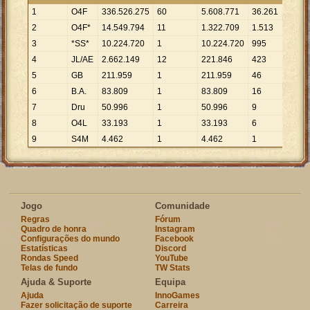
1
O4F
336
.
526
.
275
60
5
.
608
.
771
36
.
261
9
.
281
2
O4F*
14
.
549
.
794
11
1
.
322
.
709
1
.
513
9
.
617
3
*SS*
10
.
224
.
720
1
10
.
224
.
720
995
10
.
27
4
JL/AE
2
.
662
.
149
12
221
.
846
423
6
.
293
5
GB
211
.
959
1
211
.
959
46
4
.
608
6
B.A.
83
.
809
1
83
.
809
16
5
.
238
7
Dru
50
.
996
1
50
.
996
9
5
.
666
8
O4L
33
.
193
1
33
.
193
6
5
.
532
9
S4M
4
.
462
1
4
.
462
1
4
.
462
Jogo
Comunidade
Regras
Fórum
Quadro de honra
Instagram
Configurações do mundo
Facebook
Estatísticas
Discord
Rondas Speed
YouTube
Telas de fundo
TW Stats
Ajuda & Suporte
Equipa
Ajuda
InnoGames
Fazer solicitação de suporte
Carreira