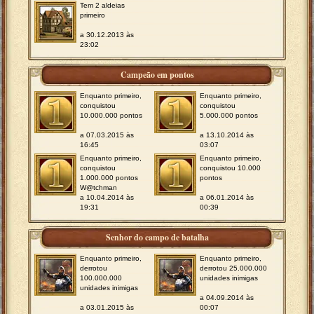
Tem 2 aldeias
primeiro
a 30.12.2013 às
23:02
Campeão em pontos
Enquanto primeiro,
Enquanto primeiro,
conquistou
conquistou
10.000.000 pontos
5.000.000 pontos
a 07.03.2015 às
a 13.10.2014 às
16:45
03:07
Enquanto primeiro,
Enquanto primeiro,
conquistou
conquistou 10.000
1.000.000 pontos
pontos
W@tchman
a 10.04.2014 às
a 06.01.2014 às
19:31
00:39
Senhor do campo de batalha
Enquanto primeiro,
Enquanto primeiro,
derrotou
derrotou 25.000.000
100.000.000
unidades inimigas
unidades inimigas
a 04.09.2014 às
a 03.01.2015 às
00:07