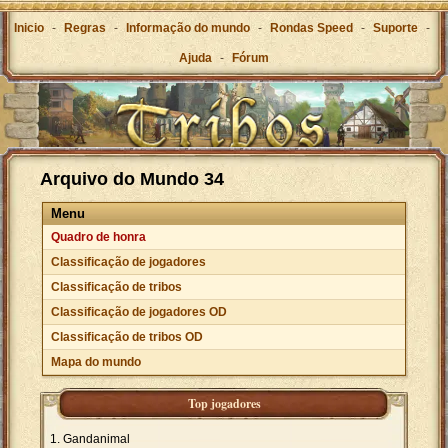
Inicio
-
Regras
-
Informação do mundo
-
Rondas Speed
-
Suporte
-
Ajuda
-
Fórum
Arquivo do Mundo 34
Menu
Quadro de honra
Classificação de jogadores
Classificação de tribos
Classificação de jogadores OD
Classificação de tribos OD
Mapa do mundo
Top jogadores
Gandanimal