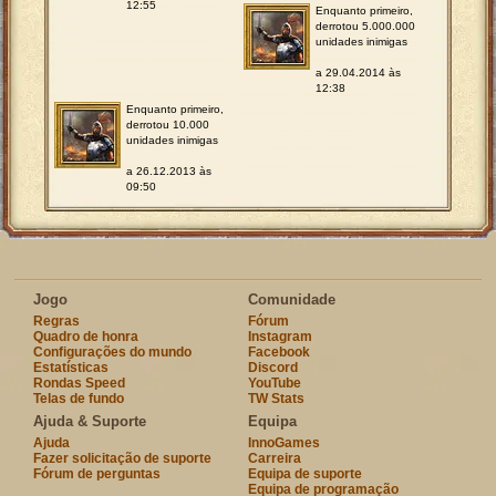
12:55
Enquanto primeiro,
derrotou 5.000.000
unidades inimigas
a 29.04.2014 às
12:38
Enquanto primeiro,
derrotou 10.000
unidades inimigas
a 26.12.2013 às
09:50
Jogo
Comunidade
Regras
Fórum
Quadro de honra
Instagram
Configurações do mundo
Facebook
Estatísticas
Discord
Rondas Speed
YouTube
Telas de fundo
TW Stats
Ajuda & Suporte
Equipa
Ajuda
InnoGames
Fazer solicitação de suporte
Carreira
Fórum de perguntas
Equipa de suporte
Equipa de programação