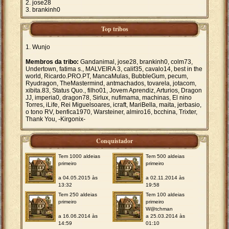
jose28
brankinh0
Top tribos
Wunjo
Membros da tribo:
Gandanimal, jose28, brankinh0, colm73,
Undertown, fatima s., MALVEIRA 3, calif35, cavalo14, best in the
world, Ricardo.PRO.PT, MancaMulas, BubbleGum, pecum,
Ryudragon, TheMastermind, antmachados, tovarela, jotacom,
xibita.83, Status Quo., filho01, Jovem Aprendiz, Arturios, Dragon
JJ, imperia0, dragon78, Sirlux, nufimama, machinas, El nino
Torres, iLife, Rei Miguelsoares, icraft, MariBella, maita, jerbasio,
o tono RV, benfica1970, Warsteiner, almiro16, bcchina, Trixter,
Thank You, -Kirgonix-
Conquistador
Tem 1000 aldeias
Tem 500 aldeias
primeiro
primeiro
a 04.05.2015 às
a 02.11.2014 às
13:32
19:58
Tem 250 aldeias
Tem 100 aldeias
primeiro
primeiro
W@tchman
a 16.06.2014 às
a 25.03.2014 às
14:59
01:10