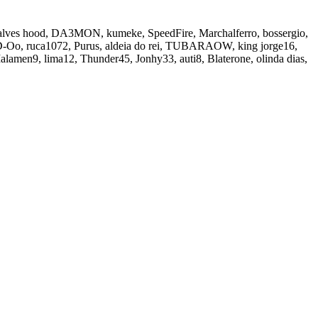
, halves hood, DA3MON, kumeke, SpeedFire, Marchalferro, bossergio,
3nD-Oo, ruca1072, Purus, aldeia do rei, TUBARAOW, king jorge16,
 Malamen9, lima12, Thunder45, Jonhy33, auti8, Blaterone, olinda dias,