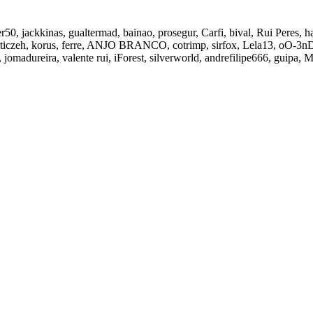
50, jackkinas, gualtermad, bainao, prosegur, Carfi, bival, Rui Peres
 articzeh, korus, ferre, ANJO BRANCO, cotrimp, sirfox, Lela13, oO-
 jomadureira, valente rui, iForest, silverworld, andrefilipe666, guipa,