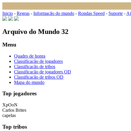
Inicio
-
Regras
-
Informação do mundo
-
Rondas Speed
-
Suporte
-
Aj
Arquivo do Mundo 32
Menu
Quadro de honra
Classificação de jogadores
Classificação de tribos
Classificação de jogadores OD
Classificação de tribos OD
Mapa do mundo
Top jogadores
XpOoN
Carlos Brites
capelas
Top tribos