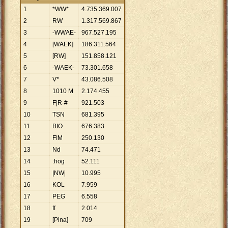
1
*WW*
4
.
735
.
369
.
007
2
RW
1
.
317
.
569
.
867
3
-WWAE-
967
.
527
.
195
4
[WAEK]
186
.
311
.
564
5
[RW]
151
.
858
.
121
6
-WAEK-
73
.
301
.
658
7
V*
43
.
086
.
508
8
1010 M
2
.
174
.
455
9
F|R-#
921
.
503
10
TSN
681
.
395
11
BIO
676
.
383
12
FIM
250
.
130
13
Nd
74
.
471
14
:hog
52
.
111
15
|NW|
10
.
995
16
KOL
7
.
959
17
PEG
6
.
558
18
ff
2
.
014
19
[Pina]
709