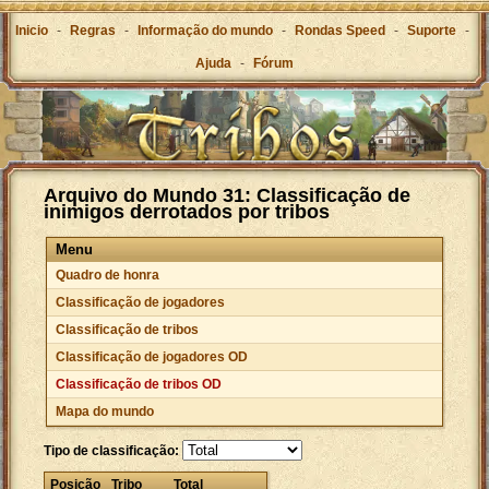
Inicio
-
Regras
-
Informação do mundo
-
Rondas Speed
-
Suporte
-
Ajuda
-
Fórum
Arquivo do Mundo 31: Classificação de
inimigos derrotados por tribos
Menu
Quadro de honra
Classificação de jogadores
Classificação de tribos
Classificação de jogadores OD
Classificação de tribos OD
Mapa do mundo
Tipo de classificação:
Posição
Tribo
Total