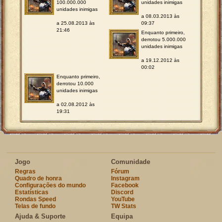
100.000.000
unidades inimigas
unidades inimigas
a 08.03.2013 às
a 25.08.2013 às
09:37
21:46
Enquanto primeiro,
derrotou 5.000.000
unidades inimigas
a 19.12.2012 às
00:02
Enquanto primeiro,
derrotou 10.000
unidades inimigas
a 02.08.2012 às
19:31
Jogo
Comunidade
Regras
Fórum
Quadro de honra
Instagram
Configurações do mundo
Facebook
Estatísticas
Discord
Rondas Speed
YouTube
Telas de fundo
TW Stats
Ajuda & Suporte
Equipa