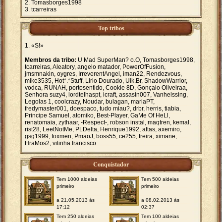
Tomasborges1998
tcarreiras
Top tribos
«S!»
Membros da tribo:
U Mad SuperMan? o.O, Tomasborges1998,
tcarreiras, Aleatory, angelo matador, PowerOfFusion,
jmsmnakin, oygres, IrreverentAngel, iman22, Rendezvous,
mike3535, Hot*.*Stuff, Lirio Dourado, Uik.Br, ShadowWarrior,
vodca, RUNAH, portosentido, Cookie 8D, Gonçalo Oliveiraa,
Senhora suzy4, lordtelhaspt, icraft, assasin007, Vanhelssing,
Legolas 1, coolcrazy, Noudar, bulagan, mariaPT,
fredymaster001, doespaco, tudo miau?, drbr, herris, tiabia,
Principe Samuel, atomiko, Best-Player, GaMe Of HeLl,
renatomaia, zythaar, -Respect-, robson instal, maqtren, kemal,
rist28, LeetNotMe, PLDelta, Henrique1992, aftas, axemiro,
gsg1999, foxmen, PmaoJ, boss55, ce255, freira, ximane,
HraMos2, vitinha francisco
Conquistador
Tem 1000 aldeias
Tem 500 aldeias
primeiro
primeiro
a 21.05.2013 às
a 08.02.2013 às
17:12
02:37
Tem 250 aldeias
Tem 100 aldeias