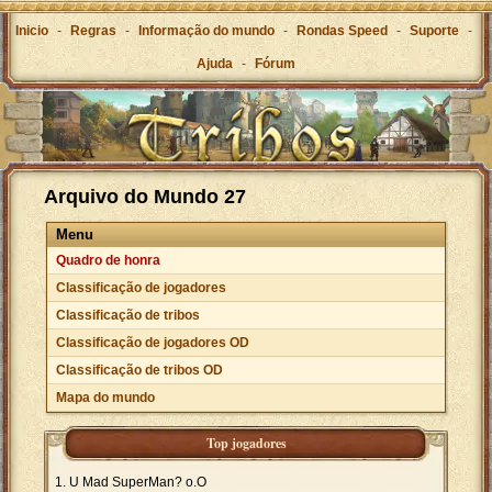
Inicio
-
Regras
-
Informação do mundo
-
Rondas Speed
-
Suporte
-
Ajuda
-
Fórum
Arquivo do Mundo 27
Menu
Quadro de honra
Classificação de jogadores
Classificação de tribos
Classificação de jogadores OD
Classificação de tribos OD
Mapa do mundo
Top jogadores
U Mad SuperMan? o.O