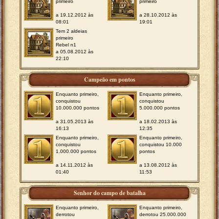
primeiro
primeiro
a 19.12.2012 às
a 28.10.2012 às
08:01
19:01
Tem 2 aldeias
primeiro
Rebel n1
a 05.08.2012 às
22:10
Campeão em pontos
Enquanto primeiro,
Enquanto primeiro,
conquistou
conquistou
10.000.000 pontos
5.000.000 pontos
a 31.05.2013 às
a 18.02.2013 às
16:13
12:35
Enquanto primeiro,
Enquanto primeiro,
conquistou
conquistou 10.000
1.000.000 pontos
pontos
a 14.11.2012 às
a 13.08.2012 às
01:40
11:53
Senhor do campo de batalha
Enquanto primeiro,
Enquanto primeiro,
derrotou
derrotou 25.000.000