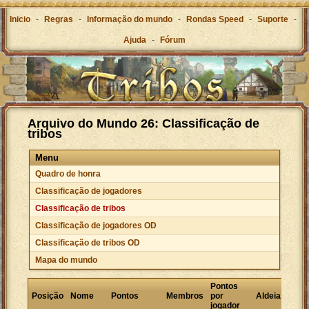
Inicio
-
Regras
-
Informação do mundo
-
Rondas Speed
-
Suporte
-
Ajuda
-
Fórum
Arquivo do Mundo 26: Classificação de
tribos
Menu
Quadro de honra
Classificação de jogadores
Classificação de tribos
Classificação de jogadores OD
Classificação de tribos OD
Mapa do mundo
Pontos
Pon
Posição
Nome
Pontos
Membros
por
Aldeias
por
jogador
alde