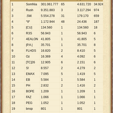
1
SomNia
301
.
061
.
777
65
4
.
631
.
720
34
.
924
8
.
6
2
Rush
9
.
351
.
883
3
3
.
117
.
294
974
9
.
6
3
.SW.
5
.
554
.
278
31
179
.
170
659
8
.
4
4
*II*
1
.
172
.
944
48
24
.
436
187
6
.
2
5
[CU]
134
.
560
1
134
.
560
18
7
.
4
6
R3S
56
.
943
1
56
.
943
6
9
.
4
7
4EALON
41
.
805
1
41
.
805
5
8
.
3
8
|P.A.|
35
.
701
1
35
.
701
8
4
.
4
9
FLHDS
16
.
820
2
8
.
410
5
3
.
3
10
Oz
16
.
369
4
4
.
092
6
2
.
7
11
[TC]26
12
.
905
6
2
.
151
6
2
.
1
12
S!
8
.
557
2
4
.
279
2
4
.
2
13
EMAX
7
.
095
5
1
.
419
5
1
.
4
14
EB
5
.
584
1
5
.
584
1
5
.
5
15
PH
2
.
832
2
1
.
416
2
1
.
4
16
BOPE
1
.
209
1
1
.
209
1
1
.
2
17
FAZ
1
.
066
1
1
.
066
1
1
.
0
18
PEG
1
.
052
1
1
.
052
1
1
.
0
19
bnsp
801
1
801
1
801