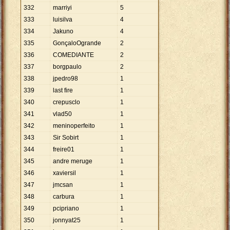
332
marriyi
5
333
luisilva
4
334
Jakuno
4
335
GonçaloOgrande
2
336
COMEDIANTE
2
337
borgpaulo
2
338
jpedro98
1
339
last fire
1
340
crepusclo
1
341
vlad50
1
342
meninoperfeito
1
343
Sir Sobirt
1
344
freire01
1
345
andre meruge
1
346
xaviersil
1
347
jmcsan
1
348
carbura
1
349
pcipriano
1
350
jonnyat25
1