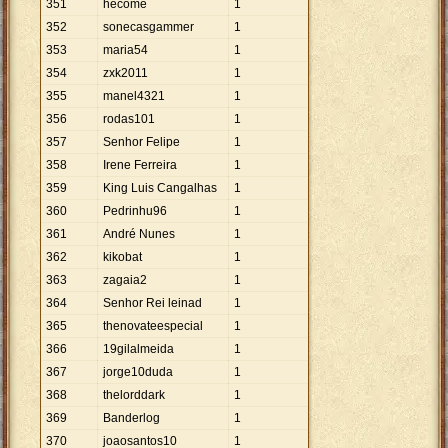
351
hecome
1
352
sonecasgammer
1
353
maria54
1
354
zxk2011
1
355
manel4321
1
356
rodas101
1
357
Senhor Felipe
1
358
Irene Ferreira
1
359
King Luis Cangalhas
1
360
Pedrinhu96
1
361
André Nunes
1
362
kikobat
1
363
zagaia2
1
364
Senhor Rei leinad
1
365
thenovateespecial
1
366
19gilalmeida
1
367
jorge10duda
1
368
thelorddark
1
369
Banderlog
1
370
joaosantos10
1