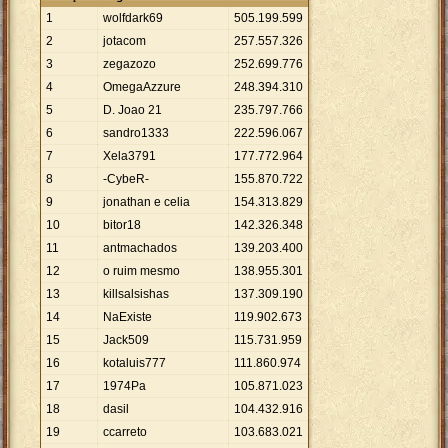
1
wolfdark69
505
.
199
.
599
2
jotacom
257
.
557
.
326
3
zegazozo
252
.
699
.
776
4
OmegaAzzure
248
.
394
.
310
5
D. Joao 21
235
.
797
.
766
6
sandro1333
222
.
596
.
067
7
Xela3791
177
.
772
.
964
8
-CybeR-
155
.
870
.
722
9
jonathan e celia
154
.
313
.
829
10
bitor18
142
.
326
.
348
11
antmachados
139
.
203
.
400
12
o ruim mesmo
138
.
955
.
301
13
killsalsishas
137
.
309
.
190
14
NaExiste
119
.
902
.
673
15
Jack509
115
.
731
.
959
16
kotaluis777
111
.
860
.
974
17
1974Pa
105
.
871
.
023
18
dasil
104
.
432
.
916
19
ccarreto
103
.
683
.
021