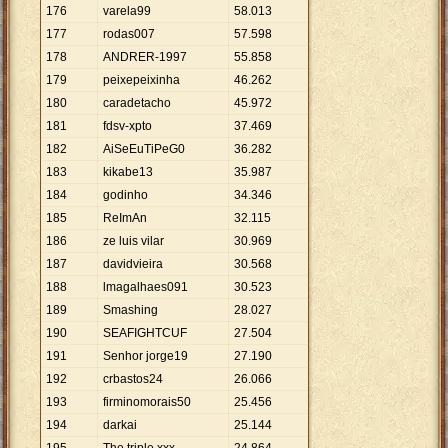
176
varela99
58
.
013
177
rodas007
57
.
598
178
ANDRER-1997
55
.
858
179
peixepeixinha
46
.
262
180
caradetacho
45
.
972
181
fdsv-xpto
37
.
469
182
AiSeEuTiPeG0
36
.
282
183
kikabe13
35
.
987
184
godinho
34
.
346
185
ReImAn
32
.
115
186
ze luis vilar
30
.
969
187
davidvieira
30
.
568
188
lmagalhaes091
30
.
523
189
Smashing
28
.
027
190
SEAFIGHTCUF
27
.
504
191
Senhor jorge19
27
.
190
192
crbastos24
26
.
066
193
firminomorais50
25
.
456
194
darkai
25
.
144