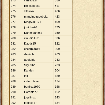
273
carliitos.af
550
274
Rei cabecas
511
275
zitokiko
466
276
maquinatrubobola
423
277
KingSkull127
409
278
juninho90
375
279
Danieldaniela
350
280
claudio luiz
336
281
Dagds15
322
282
escorpião16
309
283
danitob
263
284
adelaide
243
285
Sky-tribo
233
286
Kanden
204
287
lolli
189
288
inderrotavel
174
289
benfica1970
158
290
Caronte77
152
291
jpgslinux
143
292
toplaso17
134