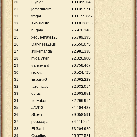
20
Flyhigh
100
.
395
.
049
21
jomadureira
100
.
357
.
718
22
trogol
100
.
155
.
049
23
akivaidisto
100
.
013
.
035
24
hugoly
96
.
976
.
246
25
xeque-mate123
96
.
789
.
395
26
DarknessZeus
96
.
550
.
075
27
strikemanga
92
.
981
.
338
28
migalvster
92
.
326
.
900
29
tranceyard
90
.
758
.
467
30
reckitt
86
.
524
.
725
31
EspartaG
83
.
062
.
228
32
fazuma.pt
82
.
932
.
014
33
gelus
82
.
903
.
951
34
Ito Euber
82
.
266
.
914
35
JAVI13
81
.
104
.
487
36
Skova
79
.
058
.
591
37
pppaaapa
74
.
111
.
251
38
El Santi
73
.
204
.
929
39
Occultus
65
.
577
.
521