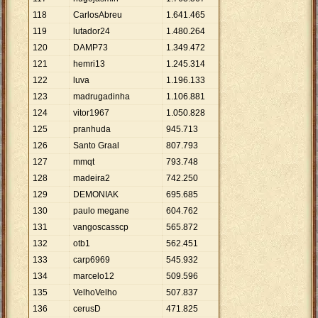
118
CarlosAbreu
1
.
641
.
465
119
lutador24
1
.
480
.
264
120
DAMP73
1
.
349
.
472
121
hemri13
1
.
245
.
314
122
luva
1
.
196
.
133
123
madrugadinha
1
.
106
.
881
124
vitor1967
1
.
050
.
828
125
pranhuda
945
.
713
126
Santo Graal
807
.
793
127
mmqt
793
.
748
128
madeira2
742
.
250
129
DEMONIAK
695
.
685
130
paulo megane
604
.
762
131
vangoscasscp
565
.
872
132
otb1
562
.
451
133
carp6969
545
.
932
134
marcelo12
509
.
596
135
VelhoVelho
507
.
837
136
cerusD
471
.
825