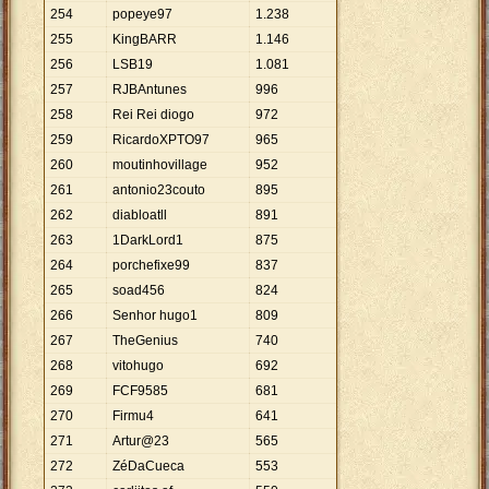
254
popeye97
1
.
238
255
KingBARR
1
.
146
256
LSB19
1
.
081
257
RJBAntunes
996
258
Rei Rei diogo
972
259
RicardoXPTO97
965
260
moutinhovillage
952
261
antonio23couto
895
262
diabloatll
891
263
1DarkLord1
875
264
porchefixe99
837
265
soad456
824
266
Senhor hugo1
809
267
TheGenius
740
268
vitohugo
692
269
FCF9585
681
270
Firmu4
641
271
Artur@23
565
272
ZéDaCueca
553