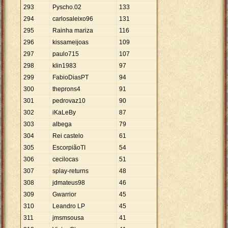
293
Pyscho.02
133
294
carlosaleixo96
131
295
Rainha mariza
116
296
kissameijoas
109
297
paulo715
107
298
klin1983
97
299
FabioDiasPT
94
300
theprons4
91
301
pedrovaz10
90
302
iKaLeBy
87
303
albega
79
304
Rei castelo
61
305
EscorpiãoTI
54
306
cecilocas
51
307
splay-returns
48
308
jdmateus98
46
309
Gwarrior
45
310
Leandro LP
45
311
jmsmsousa
41