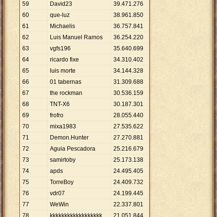
59
David23
39
.
471
.
276
60
que-luz
38
.
961
.
850
61
Michaelis
36
.
757
.
841
62
Luis Manuel Ramos
36
.
254
.
220
63
vgfs196
35
.
640
.
699
64
ricardo fixe
34
.
310
.
402
65
luis morte
34
.
144
.
328
66
01 tabernas
31
.
309
.
688
67
the rockman
30
.
536
.
159
68
TNT-X6
30
.
187
.
301
69
frofro
28
.
055
.
440
70
mixa1983
27
.
535
.
622
71
Demon.Hunter
27
.
270
.
881
72
Aguia Pescadora
25
.
216
.
679
73
samirtoby
25
.
173
.
138
74
apds
24
.
495
.
405
75
TorreBoy
24
.
409
.
732
76
vdr07
24
.
199
.
445
77
WeWin
22
.
337
.
801
78
kkkkkkkkkkkkkkkkkk
21
.
051
.
844