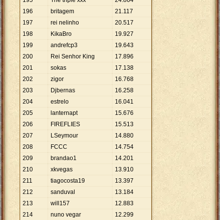
195
The triple xxx
24
.
864
196
britagem
21
.
117
197
rei nelinho
20
.
517
198
KikaBro
19
.
927
199
andrefcp3
19
.
643
200
Rei Senhor King
17
.
896
201
sokas
17
.
138
202
zigor
16
.
768
203
Djbernas
16
.
258
204
estrelo
16
.
041
205
lanternapt
15
.
676
206
FIREFLIES
15
.
513
207
LSeymour
14
.
880
208
FCCC
14
.
754
209
brandao1
14
.
201
210
xkvegas
13
.
910
211
tiagocosta19
13
.
397
212
sanduval
13
.
184
213
will157
12
.
883
214
nuno vegar
12
.
299