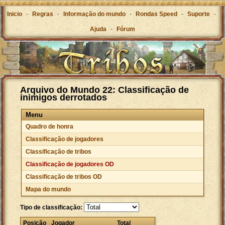
Inicio
-
Regras
-
Informação do mundo
-
Rondas Speed
-
Suporte
-
Ajuda
-
Fórum
Arquivo do Mundo 22: Classificação de
inimigos derrotados
Menu
Quadro de honra
Classificação de jogadores
Classificação de tribos
Classificação de jogadores OD
Classificação de tribos OD
Mapa do mundo
Tipo de classificação:
Posição
Jogador
Total