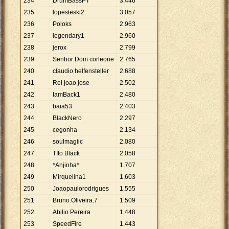
234
DrumBassPT
3
.
446
235
lopesteski2
3
.
057
236
Poloks
2
.
963
237
legendary1
2
.
960
238
jerox
2
.
799
239
Senhor Dom corleone
2
.
765
240
claudio helfensteller
2
.
688
241
Rei joao jose
2
.
502
242
IamBack1
2
.
480
243
baia53
2
.
403
244
BlackNero
2
.
297
245
cegonha
2
.
134
246
soulmagiic
2
.
080
247
TIto Black
2
.
058
248
*Anjinha*
1
.
707
249
Mirquelina1
1
.
603
250
Joaopaulorodrigues
1
.
555
251
Bruno.Oliveira.7
1
.
509
252
Abilio Pereira
1
.
448
253
SpeedFire
1
.
443