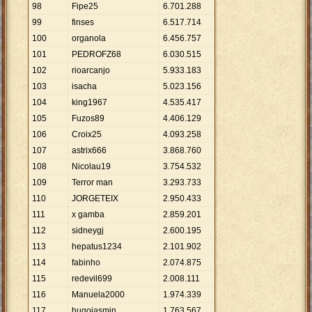
98
Fipe25
6
.
701
.
288
99
finses
6
.
517
.
714
100
organola
6
.
456
.
757
101
PEDROFZ68
6
.
030
.
515
102
rioarcanjo
5
.
933
.
183
103
isacha
5
.
023
.
156
104
king1967
4
.
535
.
417
105
Fuzos89
4
.
406
.
129
106
Croix25
4
.
093
.
258
107
astrix666
3
.
868
.
760
108
Nicolau19
3
.
754
.
532
109
Terror man
3
.
293
.
733
110
JORGETEIX
2
.
950
.
433
111
x gamba
2
.
859
.
201
112
sidneygj
2
.
600
.
195
113
hepatus1234
2
.
101
.
902
114
fabinho
2
.
074
.
875
115
redevil699
2
.
008
.
111
116
Manuela2000
1
.
974
.
339
117
hugojasmin
1
.
763
.
567