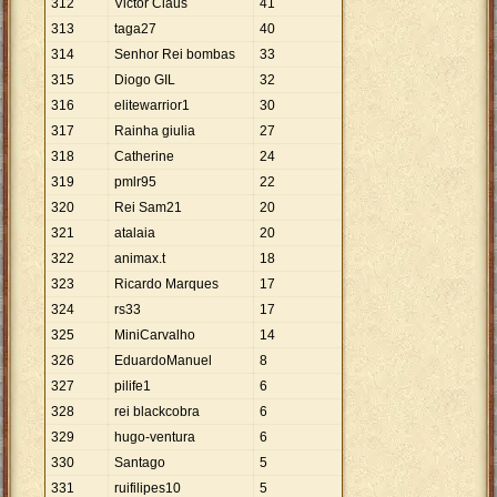
312
Victor Claus
41
313
taga27
40
314
Senhor Rei bombas
33
315
Diogo GIL
32
316
elitewarrior1
30
317
Rainha giulia
27
318
Catherine
24
319
pmlr95
22
320
Rei Sam21
20
321
atalaia
20
322
animax.t
18
323
Ricardo Marques
17
324
rs33
17
325
MiniCarvalho
14
326
EduardoManuel
8
327
pilife1
6
328
rei blackcobra
6
329
hugo-ventura
6
330
Santago
5
331
ruifilipes10
5