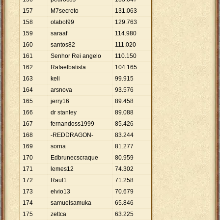
157
M7secreto
131
.
063
158
otabol99
129
.
763
159
saraaf
114
.
980
160
santos82
111
.
020
161
Senhor Rei angelo
110
.
150
162
Rafaelbatista
104
.
165
163
keli
99
.
915
164
arsnova
93
.
576
165
jerry16
89
.
458
166
dr stanley
89
.
088
167
fernandoss1999
85
.
426
168
-REDDRAGON-
83
.
244
169
sorna
81
.
277
170
Edbrunecscraque
80
.
959
171
lemes12
74
.
302
172
Raul1
71
.
258
173
elvio13
70
.
679
174
samuelsamuka
65
.
846
175
zettca
63
.
225