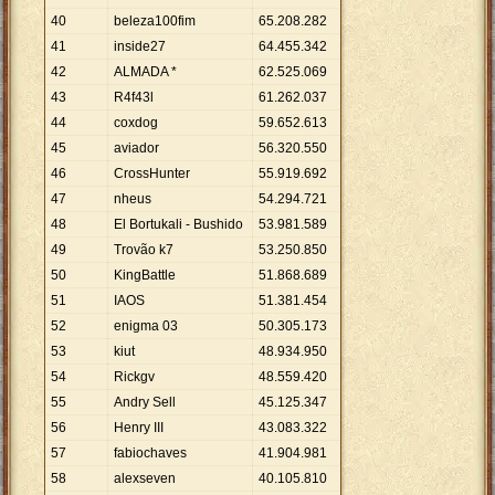
40
beleza100fim
65
.
208
.
282
41
inside27
64
.
455
.
342
42
ALMADA *
62
.
525
.
069
43
R4f43l
61
.
262
.
037
44
coxdog
59
.
652
.
613
45
aviador
56
.
320
.
550
46
CrossHunter
55
.
919
.
692
47
nheus
54
.
294
.
721
48
El Bortukali - Bushido
53
.
981
.
589
49
Trovão k7
53
.
250
.
850
50
KingBattle
51
.
868
.
689
51
IAOS
51
.
381
.
454
52
enigma 03
50
.
305
.
173
53
kiut
48
.
934
.
950
54
Rickgv
48
.
559
.
420
55
Andry Sell
45
.
125
.
347
56
Henry III
43
.
083
.
322
57
fabiochaves
41
.
904
.
981
58
alexseven
40
.
105
.
810