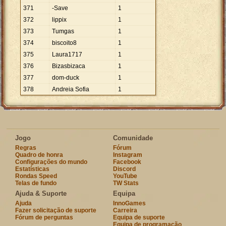
371
-Save
1
372
lippix
1
373
Tumgas
1
374
biscoito8
1
375
Laura1717
1
376
Bizasbizaca
1
377
dom-duck
1
378
Andreia Sofia
1
Jogo
Comunidade
Regras
Fórum
Quadro de honra
Instagram
Configurações do mundo
Facebook
Estatísticas
Discord
Rondas Speed
YouTube
Telas de fundo
TW Stats
Ajuda & Suporte
Equipa
Ajuda
InnoGames
Fazer solicitação de suporte
Carreira
Fórum de perguntas
Equipa de suporte
Equipa de programação