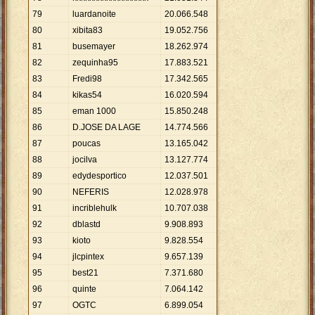
79
luardanoite
20
.
066
.
548
80
xibita83
19
.
052
.
756
81
busemayer
18
.
262
.
974
82
zequinha95
17
.
883
.
521
83
Fredi98
17
.
342
.
565
84
kikas54
16
.
020
.
594
85
eman 1000
15
.
850
.
248
86
D.JOSE DA LAGE
14
.
774
.
566
87
poucas
13
.
165
.
042
88
jocilva
13
.
127
.
774
89
edydesportico
12
.
037
.
501
90
NEFERIS
12
.
028
.
978
91
incriblehulk
10
.
707
.
038
92
dblastd
9
.
908
.
893
93
kioto
9
.
828
.
554
94
jlcpintex
9
.
657
.
139
95
best21
7
.
371
.
680
96
quinte
7
.
064
.
142
97
OGTC
6
.
899
.
054