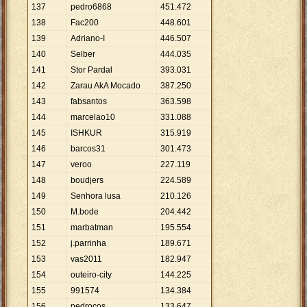
137
pedro6868
451
.
472
138
Fac200
448
.
601
139
Adriano-I
446
.
507
140
Selber
444
.
035
141
Stor Pardal
393
.
031
142
Zarau AkA Mocado
387
.
250
143
fabsantos
363
.
598
144
marcelao10
331
.
088
145
ISHKUR
315
.
919
146
barcos31
301
.
473
147
veroo
227
.
119
148
boudjers
224
.
589
149
Senhora lusa
210
.
126
150
M.bode
204
.
442
151
marbatman
195
.
554
152
j.parrinha
189
.
671
153
vas2011
182
.
947
154
outeiro-city
144
.
225
155
991574
134
.
384
156
pedrocos
133
.
647