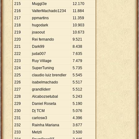
215
Muggl3e
12
.
170
216
ValterMachado1234
11
.
884
217
ppmartins
11
.
359
218
hugodark
10
.
903
219
joaoout
10
.
673
220
Rei fernando
9
.
521
221
Dark99
8
.
438
222
juda007
7
.
635
223
Ruy Village
7
.
479
224
SuperTuning
5
.
735
225
claudio luiz brendler
5
.
545
226
isabelmachado
5
.
517
227
grandliderr
5
.
512
228
Alcabozsetubal
5
.
243
229
Daniel Roseta
5
.
190
230
Dj TCM
5
.
076
231
carlosw3
4
.
396
232
Rainha Mariana
3
.
677
233
Metzli
3
.
500