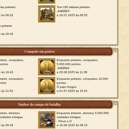
ias primeiro
Tem 100 aldeias primeiro
-ANDREF-
5 às 08:32
a 16.07.2025 às 06:55
s primeiro
5 às 16:19
Campeão em pontos
meiro, conquistou
Enquanto primeiro, conquistou
pontos
5.000.000 pontos
-ANDREF-
5 às 18:43
a 29.08.2025 às 11:38
meiro, conquistou
Enquanto primeiro, conquistou 10.000
ontos
pontos
O papi chegou
5 às 21:52
a 01.07.2025 às 15:51
Senhor do campo de batalha
meiro, derrotou
Enquanto primeiro, derrotou 5.000.000
nidades inimigas
unidades inimigas
- Pinus o.O
5 às 00:19
a 16.08.2025 às 09:15