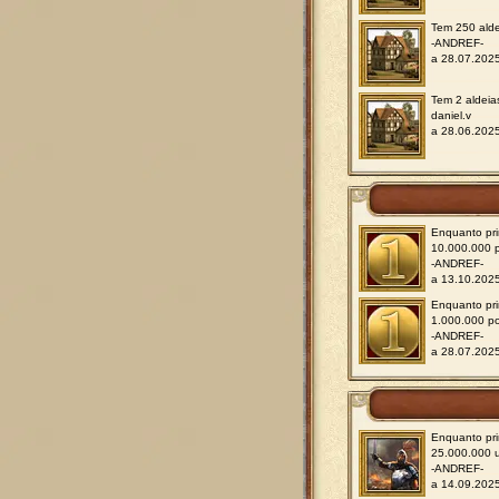
Tem 250 alde
-ANDREF-
a 28.07.202
Tem 2 aldeia
daniel.v
a 28.06.202
Enquanto pri
10.000.000 
-ANDREF-
a 13.10.202
Enquanto pri
1.000.000 p
-ANDREF-
a 28.07.202
Enquanto pri
25.000.000 u
-ANDREF-
a 14.09.202