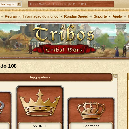
Tribal Wars 2: a sequela do clássico
Mais jogos:
Forge of Empires – Estratégia ao longo das eras
-
Regras
-
Informação do mundo
-
Rondas Speed
-
Suporte
-
Ajuda
-
Grepolis – Construa o seu império na Grécia Antiga
do 108
Top jogadores
-ANDREF-
Spartodos