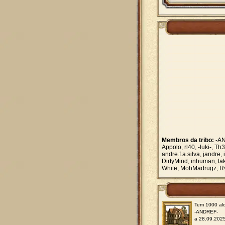
Membros da tribo:
-AN
Appolo, rl40, -luki-, T
andre.f.a.silva, jandre
DirtyMind, inhuman, taku
White, MohMadrugz, Ryz
Tem 1000 ald
-ANDREF-
a 28.09.202