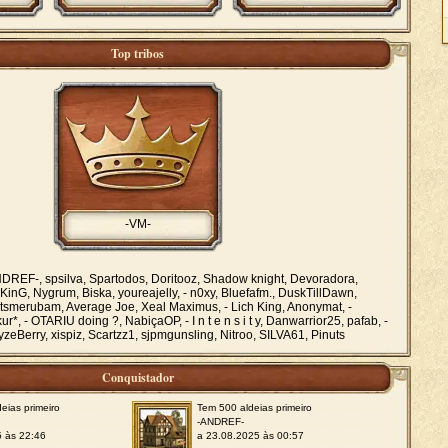
Top tribos
-VM-
DREF-, spsilva, Spartodos, Doritooz, Shadow knight, Devoradora,
h3KinG, Nygrum, Biska, youreajelly, - n0xy, Bluefafm., DuskTillDawn,
, itsmerubam, Average Joe, Xeal Maximus, - Lich King, Anonymat, -
r*, - OTARIU doing ?, NabiçaOP, - I n t e n s i t y, Danwarrior25, pafab, -
eBerry, xispiz, Scartzz1, sjpmgunsling, Nitroo, SILVA61, Pinuts
Conquistador
eias primeiro
Tem 500 aldeias primeiro
-ANDREF-
5 às 22:46
a 23.08.2025 às 00:57