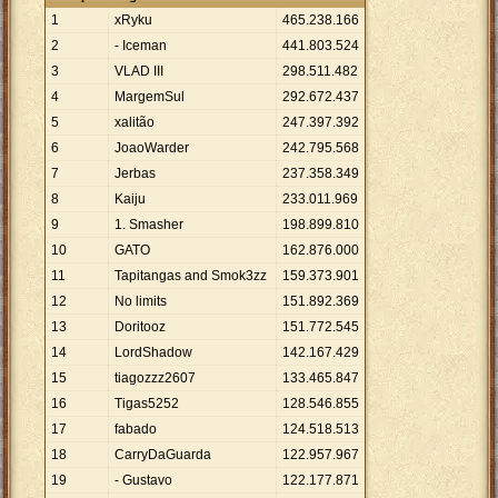
1
xRyku
465
.
238
.
166
2
- Iceman
441
.
803
.
524
3
VLAD III
298
.
511
.
482
4
MargemSul
292
.
672
.
437
5
xalitão
247
.
397
.
392
6
JoaoWarder
242
.
795
.
568
7
Jerbas
237
.
358
.
349
8
Kaiju
233
.
011
.
969
9
1. Smasher
198
.
899
.
810
10
GATO
162
.
876
.
000
11
Tapitangas and Smok3zz
159
.
373
.
901
12
No limits
151
.
892
.
369
13
Doritooz
151
.
772
.
545
14
LordShadow
142
.
167
.
429
15
tiagozzz2607
133
.
465
.
847
16
Tigas5252
128
.
546
.
855
17
fabado
124
.
518
.
513
18
CarryDaGuarda
122
.
957
.
967
19
- Gustavo
122
.
177
.
871