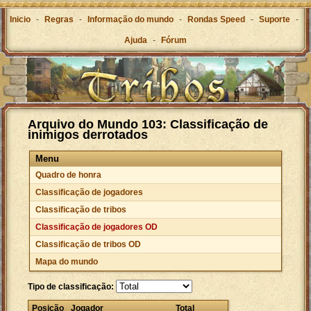
Inicio
-
Regras
-
Informação do mundo
-
Rondas Speed
-
Suporte
-
Ajuda
-
Fórum
Arquivo do Mundo 103: Classificação de
inimigos derrotados
Menu
Quadro de honra
Classificação de jogadores
Classificação de tribos
Classificação de jogadores OD
Classificação de tribos OD
Mapa do mundo
Tipo de classificação:
Posição
Jogador
Total