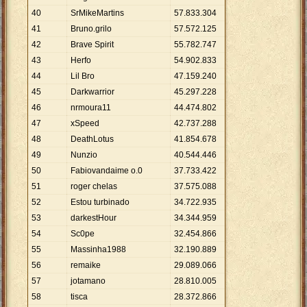
40
SrMikeMartins
57
.
833
.
304
41
Bruno.grilo
57
.
572
.
125
42
Brave Spirit
55
.
782
.
747
43
Herfo
54
.
902
.
833
44
Lil Bro
47
.
159
.
240
45
Darkwarrior
45
.
297
.
228
46
nrmoura11
44
.
474
.
802
47
xSpeed
42
.
737
.
288
48
DeathLotus
41
.
854
.
678
49
Nunzio
40
.
544
.
446
50
Fabiovandaime o.0
37
.
733
.
422
51
roger chelas
37
.
575
.
088
52
Estou turbinado
34
.
722
.
935
53
darkestHour
34
.
344
.
959
54
Sc0pe
32
.
454
.
866
55
Massinha1988
32
.
190
.
889
56
remaike
29
.
089
.
066
57
jotamano
28
.
810
.
005
58
tisca
28
.
372
.
866