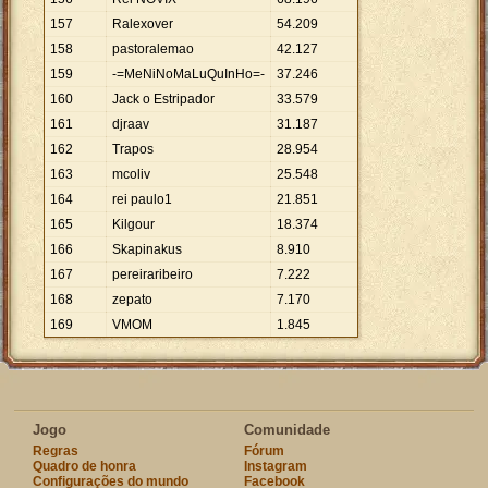
157
Ralexover
54
.
209
158
pastoralemao
42
.
127
159
-=MeNiNoMaLuQuInHo=-
37
.
246
160
Jack o Estripador
33
.
579
161
djraav
31
.
187
162
Trapos
28
.
954
163
mcoliv
25
.
548
164
rei paulo1
21
.
851
165
Kilgour
18
.
374
166
Skapinakus
8
.
910
167
pereiraribeiro
7
.
222
168
zepato
7
.
170
169
VMOM
1
.
845
Jogo
Comunidade
Regras
Fórum
Quadro de honra
Instagram
Configurações do mundo
Facebook