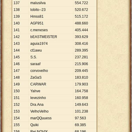
137
malusilva
554
.
722
138
lobito--23
520
.
672
139
Hmss81
515
.
172
140
AGF951
488
.
660
141
c.meneses
405
.
444
142
bEASTMEISTER
393
.
629
143
aguia1974
308
.
416
144
ct1awu
289
.
395
145
S.S.
237
.
281
146
saraaf
215
.
906
147
corvovelho
209
.
445
148
ZaGaS
183
.
810
149
CARWAR
179
.
903
150
Yahve
164
.
758
151
levezinho
160
.
958
152
Dra.Ana
149
.
643
153
VelhoVelho
101
.
238
154
marQQuuess
97
.
563
155
Quiki
69
.
385
156
Rei NOVIX
68
.
196