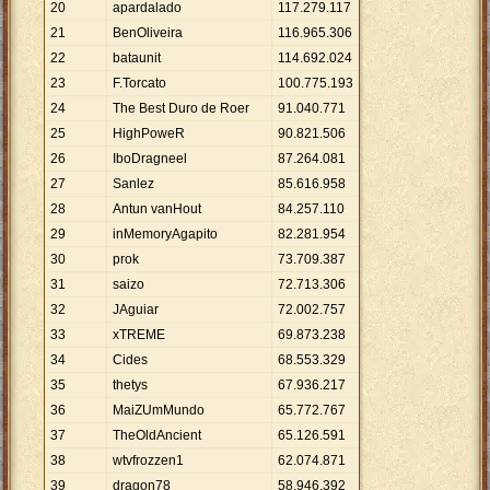
20
apardalado
117
.
279
.
117
21
BenOliveira
116
.
965
.
306
22
bataunit
114
.
692
.
024
23
F.Torcato
100
.
775
.
193
24
The Best Duro de Roer
91
.
040
.
771
25
HighPoweR
90
.
821
.
506
26
IboDragneel
87
.
264
.
081
27
Sanlez
85
.
616
.
958
28
Antun vanHout
84
.
257
.
110
29
inMemoryAgapito
82
.
281
.
954
30
prok
73
.
709
.
387
31
saizo
72
.
713
.
306
32
JAguiar
72
.
002
.
757
33
xTREME
69
.
873
.
238
34
Cides
68
.
553
.
329
35
thetys
67
.
936
.
217
36
MaiZUmMundo
65
.
772
.
767
37
TheOldAncient
65
.
126
.
591
38
wtvfrozzen1
62
.
074
.
871
39
dragon78
58
.
946
.
392