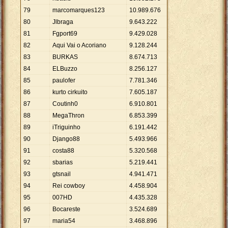
79
marcomarques123
10
.
989
.
676
80
Jlbraga
9
.
643
.
222
81
Fgport69
9
.
429
.
028
82
Aqui Vai o Acoriano
9
.
128
.
244
83
BURKAS
8
.
674
.
713
84
ELBuzzo
8
.
256
.
127
85
paulofer
7
.
781
.
346
86
kurto cirkuito
7
.
605
.
187
87
Coutinh0
6
.
910
.
801
88
MegaThron
6
.
853
.
399
89
iTriguinho
6
.
191
.
442
90
Django88
5
.
493
.
966
91
costa88
5
.
320
.
568
92
sbarias
5
.
219
.
441
93
gtsnail
4
.
941
.
471
94
Rei cowboy
4
.
458
.
904
95
007HD
4
.
435
.
328
96
Bocareste
3
.
524
.
689
97
maria54
3
.
468
.
896