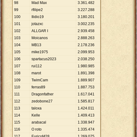
98
Mad Max
3
.
361
.
482
99
rfilipe2
3
.
227
.
288
100
Ilidio19
3
.
180
.
201
101
jotazxc
3
.
002
.
235
102
ALLGAR I
2
.
939
.
458
103
Moicanos
2
.
888
.
263
104
MB13
2
.
178
.
236
105
mike1975
2
.
099
.
953
106
spartacus2023
2
.
038
.
250
107
rui112
1
.
980
.
985
108
marot
1
.
891
.
398
109
TwimCam
1
.
889
.
907
110
ferras89
1
.
887
.
753
111
Dragonfather
1
.
617
.
041
112
zedobone27
1
.
585
.
817
113
taloxa
1
.
424
.
011
114
Kelle
1
.
409
.
413
115
arabacal
1
.
338
.
947
116
O roto
1
.
335
.
474
117
EuricoM28
1
.
269
.
075