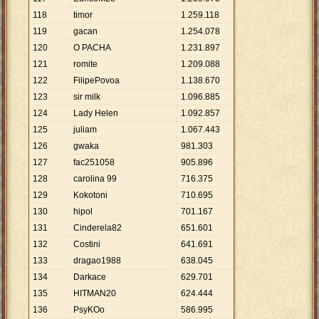
118
timor
1
.
259
.
118
119
gacan
1
.
254
.
078
120
O PACHA
1
.
231
.
897
121
romite
1
.
209
.
088
122
FilipePovoa
1
.
138
.
670
123
sir milk
1
.
096
.
885
124
Lady Helen
1
.
092
.
857
125
juliam
1
.
067
.
443
126
gwaka
981
.
303
127
fac251058
905
.
896
128
carolina 99
716
.
375
129
Kokotoni
710
.
695
130
hipol
701
.
167
131
Cinderela82
651
.
601
132
Costini
641
.
691
133
dragao1988
638
.
045
134
Darkace
629
.
701
135
HITMAN20
624
.
444
136
PsyKOo
586
.
995