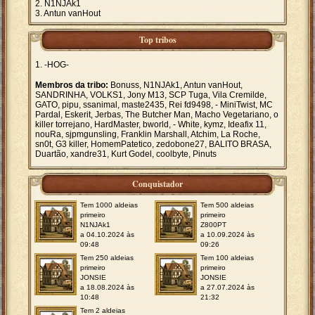
N1NJAk1
Antun vanHout
Top tribos
-HOG-
Membros da tribo:
Bonuss, N1NJAk1, Antun vanHout,
SANDRINHA, VOLKS1, Jony M13, SCP Tuga, Vila Cremilde,
GATO, pipu, ssanimal, maste2435, Rei fd9498, - MiniTwist, MC
Pardal, Eskerit, Jerbas, The Butcher Man, Macho Vegetariano, o
killer torrejano, HardMaster, bworld, - White, kymz, Ideafix 11,
nouRa, sjpmgunsling, Franklin Marshall, Atchim, La Roche,
sn0t, G3 killer, HomemPatetico, zedobone27, BALITO BRASA,
Duartão, xandre31, Kurt Godel, coolbyte, Pinuts
Conquistador
Tem 1000 aldeias
Tem 500 aldeias
primeiro
primeiro
N1NJAk1
Z800PT
a 04.10.2024 às
a 10.09.2024 às
09:48
09:26
Tem 250 aldeias
Tem 100 aldeias
primeiro
primeiro
JONSIE
JONSIE
a 18.08.2024 às
a 27.07.2024 às
10:48
21:32
Tem 2 aldeias