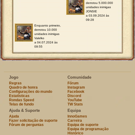
derrotou 5.000.000
unidades inimigas
JONSIE
a 03.09.2024 às
09:28
Enquanto primeiro,
derrotou 10.000
unidades inimigas
Valelko
a 04.07.2024 às
09:55
Jogo
Comunidade
Regras
Fórum
Quadro de honra
Instagram
Configurações do mundo
Facebook
Estatísticas
Discord
Rondas Speed
YouTube
Telas de fundo
TW Stats
Ajuda & Suporte
Equipa
Ajuda
InnoGames
Fazer solicitação de suporte
Carreira
Fórum de perguntas
Equipa de suporte
Equipa de programação
Histórico