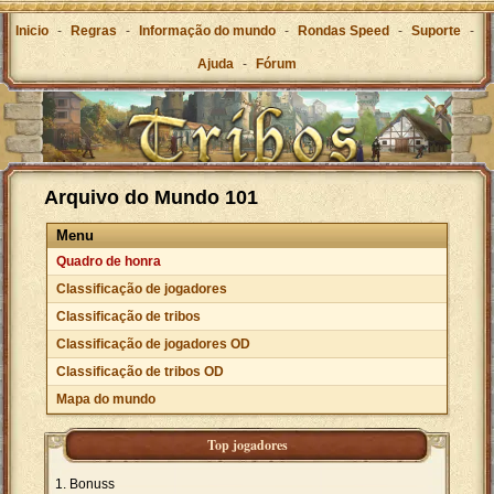
Inicio
-
Regras
-
Informação do mundo
-
Rondas Speed
-
Suporte
-
Ajuda
-
Fórum
Arquivo do Mundo 101
Menu
Quadro de honra
Classificação de jogadores
Classificação de tribos
Classificação de jogadores OD
Classificação de tribos OD
Mapa do mundo
Top jogadores
Bonuss