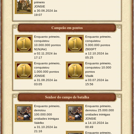
primeiro
JONSIE
a 30.06.2024 às
19:07
Campeão em pontos
Enquanto primeiro,
Enquanto primeiro,
conquistou
conquistou
10.000.000 pontos
5.000.000 pontos
N1NJAk1
Z800PT
a 02.11.2024 às
a 12.10.2024 às
17:17
05:25
Enquanto primeiro,
Enquanto primeiro,
conquistou
conquistou 10.000
1.000.000 pontos
pontos
JONSIE
Vitalik
a 31.08.2024 às
a 03.07.2024 às
03:05
15:56
Senhor do campo de batalha
Enquanto primeiro,
Enquanto primeiro,
derrotou
derrotou 25.000.000
100.000.000
unidades inimigas
unidades inimigas
JONSIE
Valelko
a 14.10.2024 às
a 31.10.2024 às
00:49
21:16
Enquanto primeiro,