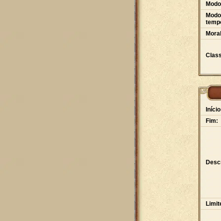
Modo
Modo 
tempo
Moral
Class
Início
Fim:
Desc
Limit