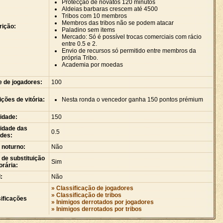
Protecção de novatos 120 minutos
Aldeias barbaras crescem até 4500
Tribos com 10 membros
Membros das tribos não se podem atacar
rição:
Paladino sem items
Mercado: Só é possível trocas comerciais com rácio
entre 0.5 e 2.
Envio de recursos só permitido entre membros da
própria Tribo.
Academia por moedas
e de jogadores:
100
ções de vitória:
Nesta ronda o vencedor ganha 150 pontos prémium
idade:
150
idade das
0.5
ades:
 noturno:
Não
de substituição
Sim
rária:
:
Não
» Classificação de jogadores
» Classificação de tribos
ificações
» Inimigos derrotados por jogadores
» Inimigos derrotados por tribos