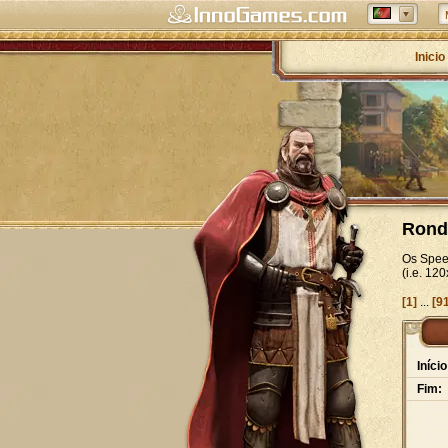
Inicio
Rond
Os Spee
(i.e. 1
[1]
...
[9
Início
Fim: