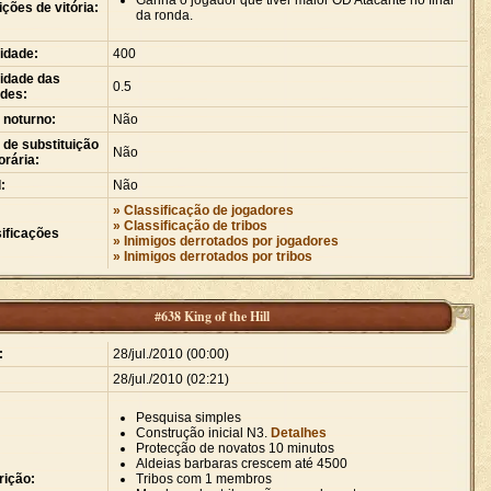
Ganha o jogador que tiver maior OD Atacante no final
ções de vitória:
da ronda.
idade:
400
idade das
0.5
ades:
 noturno:
Não
de substituição
Não
rária:
:
Não
» Classificação de jogadores
» Classificação de tribos
ificações
» Inimigos derrotados por jogadores
» Inimigos derrotados por tribos
#638 King of the Hill
:
28/jul./2010 (00:00)
28/jul./2010 (02:21)
Pesquisa simples
Construção inicial N3.
Detalhes
Protecção de novatos 10 minutos
Aldeias barbaras crescem até 4500
rição:
Tribos com 1 membros