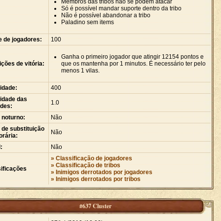
Membros das tribos não se podem atacar
Só é possível mandar suporte dentro da tribo
Não é possível abandonar a tribo
Paladino sem items
e de jogadores:
100
Ganha o primeiro jogador que atingir 12154 pontos e
ções de vitória:
que os mantenha por 1 minutos. É necessário ter pelo
menos 1 vilas.
idade:
400
idade das
1.0
ades:
 noturno:
Não
de substituição
Não
rária:
:
Não
» Classificação de jogadores
» Classificação de tribos
ificações
» Inimigos derrotados por jogadores
» Inimigos derrotados por tribos
#637 Cluster