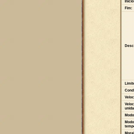
Início
Fim:
Desc
Limit
Condi
Veloc
Veloc
unid
Modo
Modo 
tempo
Moral