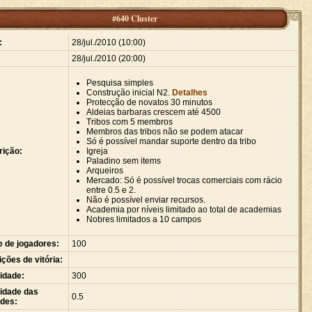
#640 Cluster
:
28/jul./2010 (10:00)
28/jul./2010 (20:00)
Pesquisa simples
Construção inicial N2.
Detalhes
Protecção de novatos 30 minutos
Aldeias barbaras crescem até 4500
Tribos com 5 membros
Membros das tribos não se podem atacar
Só é possível mandar suporte dentro da tribo
rição:
Igreja
Paladino sem items
Arqueiros
Mercado: Só é possível trocas comerciais com rácio
entre 0.5 e 2.
Não é possível enviar recursos.
Academia por níveis limitado ao total de academias
Nobres limitados a 10 campos
e de jogadores:
100
ções de vitória:
idade:
300
idade das
0.5
ades: