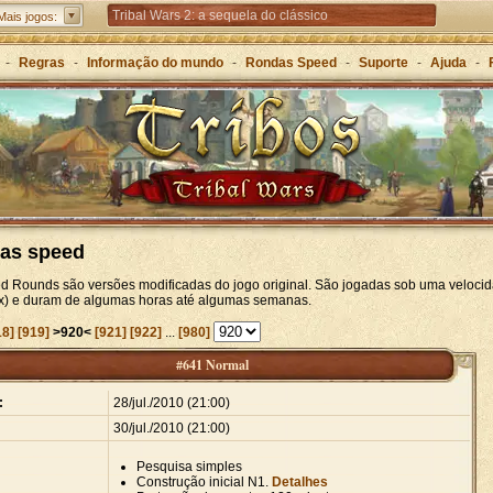
Tribal Wars 2: a sequela do clássico
Mais jogos:
Forge of Empires – Estratégia ao longo das eras
-
Regras
-
Informação do mundo
-
Rondas Speed
-
Suporte
-
Ajuda
-
Grepolis – Construa o seu império na Grécia Antiga
as speed
d Rounds são versões modificadas do jogo original. São jogadas sob uma velocid
20x) e duram de algumas horas até algumas semanas.
18]
[919]
>920<
[921]
[922]
...
[980]
#641 Normal
:
28/jul./2010 (21:00)
30/jul./2010 (21:00)
Pesquisa simples
Construção inicial N1.
Detalhes