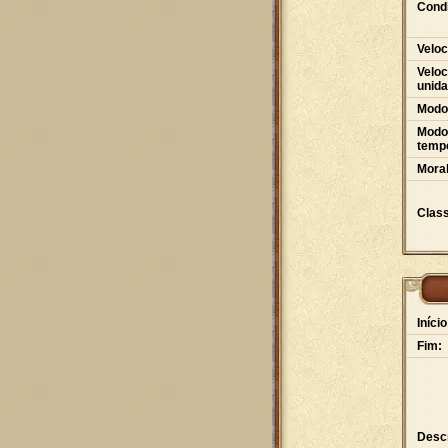
Condi
Veloc
Veloc
unid
Modo
Modo 
tempo
Moral
Class
Início
Fim:
Desc