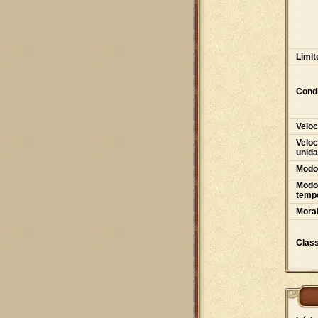
Limit
Condi
Veloc
Veloc
unid
Modo
Modo 
tempo
Moral
Class