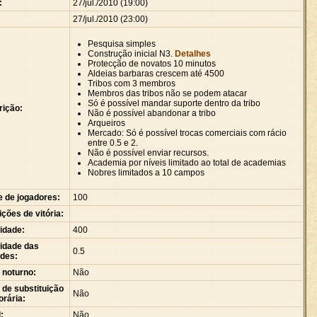
:
27/jul./2010 (19:00)
27/jul./2010 (23:00)
Pesquisa simples
Construção inicial N3.
Detalhes
Protecção de novatos 10 minutos
Aldeias barbaras crescem até 4500
Tribos com 3 membros
Membros das tribos não se podem atacar
Só é possível mandar suporte dentro da tribo
rição:
Não é possível abandonar a tribo
Arqueiros
Mercado: Só é possível trocas comerciais com rácio
entre 0.5 e 2.
Não é possível enviar recursos.
Academia por níveis limitado ao total de academias
Nobres limitados a 10 campos
e de jogadores:
100
ções de vitória:
idade:
400
idade das
0.5
ades:
 noturno:
Não
de substituição
Não
rária:
:
Não