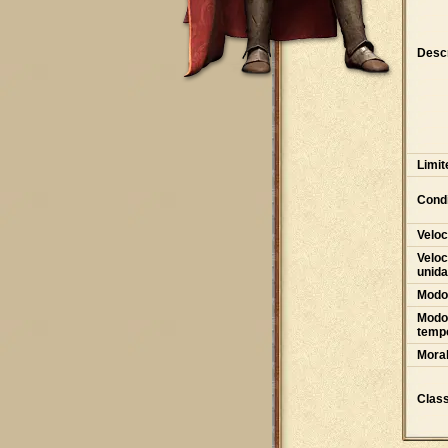
Desc
Limit
Condi
Veloc
Veloc
unid
Modo
Modo 
tempo
Moral
Class