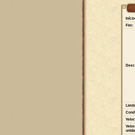
Início
Fim:
Desc
Limit
Condi
Veloc
Veloc
unid