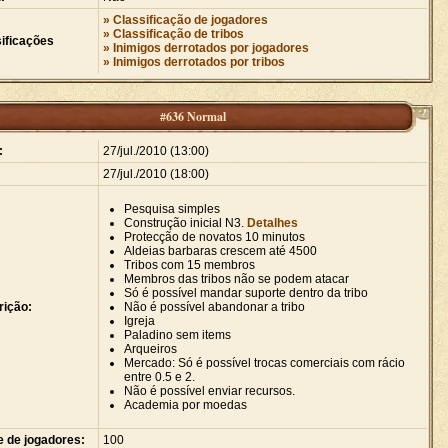
» Classificação de jogadores
» Classificação de tribos
ificações
» Inimigos derrotados por jogadores
» Inimigos derrotados por tribos
#636 Normal
:
27/jul./2010 (13:00)
27/jul./2010 (18:00)
Pesquisa simples
Construção inicial N3.
Detalhes
Protecção de novatos 10 minutos
Aldeias barbaras crescem até 4500
Tribos com 15 membros
Membros das tribos não se podem atacar
Só é possível mandar suporte dentro da tribo
rição:
Não é possível abandonar a tribo
Igreja
Paladino sem items
Arqueiros
Mercado: Só é possível trocas comerciais com rácio
entre 0.5 e 2.
Não é possível enviar recursos.
Academia por moedas
e de jogadores:
100