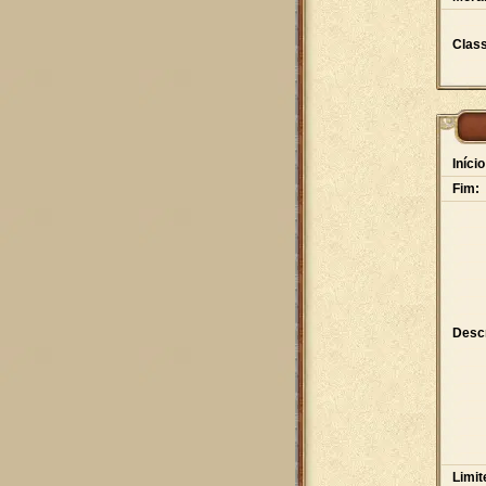
Class
Início
Fim:
Desc
Limit