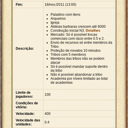
Fim:
18/nov./2011 (13:00)
Paladino com itens
Arqueiros
Igreja
Aldeias barbaras crescem até 6000
Construção inicial N3.
Detalhes
Mercado: Só é possível trocas
comerciais com rácio entre 0.5 e 2.
Envio de recursos só entre membros da
Tribo.
Descrição:
Proteção de novatos 10 minutos
Tribos com 5 membros
Membros das tribos não se podem
atacar
Só é possível mandar suporte dentro
da tribo
Não é possível abandonar a tribo
Academia por níveis limitado ao total
de academias
Limite de
100
jogadores:
Condições de
vitória:
Velocidade:
400
Velocidade das
0.4
unidades: