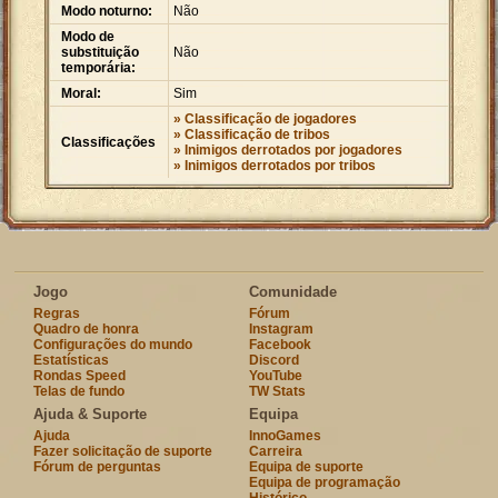
Modo noturno:
Não
Modo de
substituição
Não
temporária:
Moral:
Sim
» Classificação de jogadores
» Classificação de tribos
Classificações
» Inimigos derrotados por jogadores
» Inimigos derrotados por tribos
Jogo
Comunidade
Regras
Fórum
Quadro de honra
Instagram
Configurações do mundo
Facebook
Estatísticas
Discord
Rondas Speed
YouTube
Telas de fundo
TW Stats
Ajuda & Suporte
Equipa
Ajuda
InnoGames
Fazer solicitação de suporte
Carreira
Fórum de perguntas
Equipa de suporte
Equipa de programação