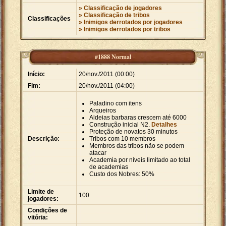
» Classificação de jogadores
» Classificação de tribos
Classificações
» Inimigos derrotados por jogadores
» Inimigos derrotados por tribos
#1888 Normal
Início:
20/nov./2011 (00:00)
Fim:
20/nov./2011 (04:00)
Paladino com itens
Arqueiros
Aldeias barbaras crescem até 6000
Construção inicial N2.
Detalhes
Proteção de novatos 30 minutos
Descrição:
Tribos com 10 membros
Membros das tribos não se podem
atacar
Academia por níveis limitado ao total
de academias
Custo dos Nobres: 50%
Limite de
100
jogadores:
Condições de
vitória: