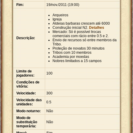
Fim:
19/nov./2011 (19:00)
Arqueiros
Igreja
Aldeias barbaras crescem até 6000
Construção inicial N2.
Detalhes
Mercado: Só é possível trocas
comerciais com rácio entre 0.5 e 2.
Descrição:
Envio de recursos só entre membros da
Tribo.
Proteção de novatos 30 minutos
Tribos com 10 membros
Academia por moedas
Nobres limitados a 15 campos
Limite de
100
jogadores:
Condições de
vitória:
Velocidade:
300
Velocidade das
0.5
unidades:
Modo noturno:
Não
Modo de
substituição
Não
temporária: