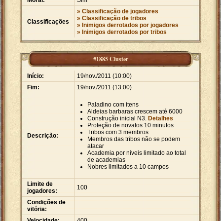
Moral:
Sim
» Classificação de jogadores
» Classificação de tribos
Classificações
» Inimigos derrotados por jogadores
» Inimigos derrotados por tribos
#1885 Cluster
Início:
19/nov./2011 (10:00)
Fim:
19/nov./2011 (13:00)
Paladino com itens
Aldeias barbaras crescem até 6000
Construção inicial N3.
Detalhes
Proteção de novatos 10 minutos
Tribos com 3 membros
Descrição:
Membros das tribos não se podem
atacar
Academia por níveis limitado ao total
de academias
Nobres limitados a 10 campos
Limite de
100
jogadores:
Condições de
vitória:
Velocidade:
400