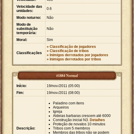
Velocidade das
0.6
unidades:
Modo noturno:
Não
Modo de
substituição
Não
temporária:
Moral:
Sim
» Classificação de jogadores
» Classificação de tribos
Classificações
» Inimigos derrotados por jogadores
» Inimigos derrotados por tribos
#1884 Normal
Início:
19/nov./2011 (05:00)
Fim:
19/nov./2011 (08:00)
Paladino com itens
Arqueiros
Igreja
Aldeias barbaras crescem até 6000
Construção inicial N3.
Detalhes
Proteção de novatos 10 minutos
Descrição:
Tribos com 5 membros
Membros das tribos não se podem