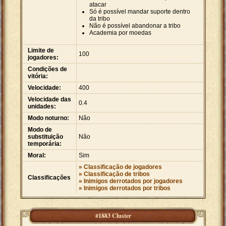
atacar
Só é possível mandar suporte dentro
da tribo
Não é possível abandonar a tribo
Academia por moedas
Limite de
100
jogadores:
Condições de
vitória:
Velocidade:
400
Velocidade das
0.4
unidades:
Modo noturno:
Não
Modo de
substituição
Não
temporária:
Moral:
Sim
» Classificação de jogadores
» Classificação de tribos
Classificações
» Inimigos derrotados por jogadores
» Inimigos derrotados por tribos
#1883 Cluster