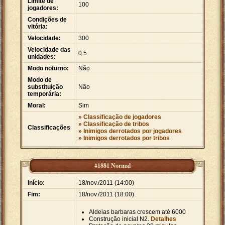
Limite de
100
jogadores:
Condições de
vitória:
Velocidade:
300
Velocidade das
0.5
unidades:
Modo noturno:
Não
Modo de
substituição
Não
temporária:
Moral:
Sim
» Classificação de jogadores
» Classificação de tribos
Classificações
» Inimigos derrotados por jogadores
» Inimigos derrotados por tribos
#1881 Normal
Início:
18/nov./2011 (14:00)
Fim:
18/nov./2011 (18:00)
Aldeias barbaras crescem até 6000
Construção inicial N2.
Detalhes