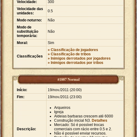
Velocidade:
300
Velocidade das
0.5
unidades:
Modo noturno:
Não
Modo de
substituição
Não
temporária:
Moral:
Sim
» Classificação de jogadores
» Classificação de tribos
Classificações
» Inimigos derrotados por jogadores
» Inimigos derrotados por tribos
#1887 Normal
Início:
19/nov./2011 (20:00)
Fim:
19/nov./2011 (23:00)
Arqueiros
Igreja
Aldeias barbaras crescem até 6000
Construção inicial N3.
Detalhes
Mercado: Só é possível trocas
Descrição:
comerciais com rácio entre 0.5 e 2.
Não é possível enviar recursos.