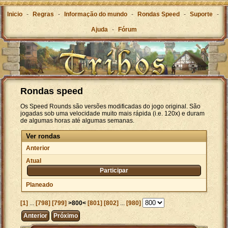
Inicio
-
Regras
-
Informação do mundo
-
Rondas Speed
-
Suporte
-
Ajuda
-
Fórum
Rondas speed
Os Speed Rounds são versões modificadas do jogo original. São
jogadas sob uma velocidade muito mais rápida (i.e. 120x) e duram
de algumas horas até algumas semanas.
Ver rondas
Anterior
Atual
Participar
Planeado
[1]
...
[798]
[799]
>800<
[801]
[802]
...
[980]
Anterior
Próximo