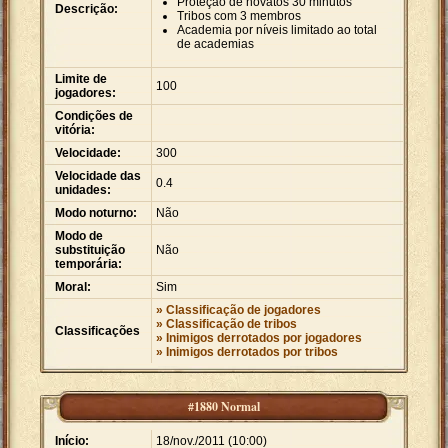
Proteção de novatos 30 minutos
Descrição:
Tribos com 3 membros
Academia por níveis limitado ao total
de academias
Limite de
100
jogadores:
Condições de
vitória:
Velocidade:
300
Velocidade das
0.4
unidades:
Modo noturno:
Não
Modo de
substituição
Não
temporária:
Moral:
Sim
» Classificação de jogadores
» Classificação de tribos
Classificações
» Inimigos derrotados por jogadores
» Inimigos derrotados por tribos
#1880 Normal
Início:
18/nov./2011 (10:00)