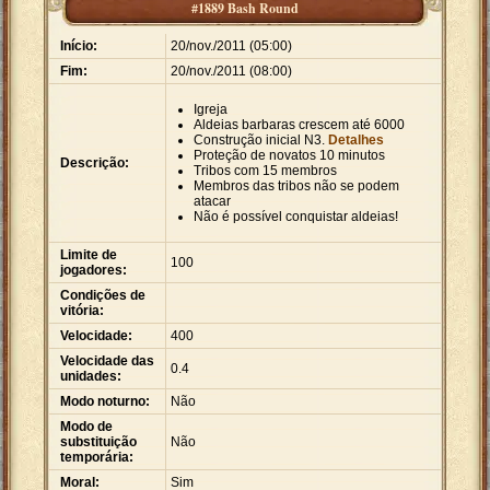
#1889 Bash Round
Início:
20/nov./2011 (05:00)
Fim:
20/nov./2011 (08:00)
Igreja
Aldeias barbaras crescem até 6000
Construção inicial N3.
Detalhes
Proteção de novatos 10 minutos
Descrição:
Tribos com 15 membros
Membros das tribos não se podem
atacar
Não é possível conquistar aldeias!
Limite de
100
jogadores:
Condições de
vitória:
Velocidade:
400
Velocidade das
0.4
unidades:
Modo noturno:
Não
Modo de
substituição
Não
temporária:
Moral:
Sim