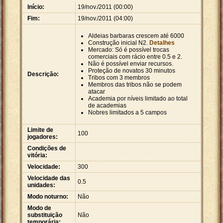
Início:
19/nov./2011 (00:00)
Fim:
19/nov./2011 (04:00)
Aldeias barbaras crescem até 6000
Construção inicial N2.
Detalhes
Mercado: Só é possível trocas
comerciais com rácio entre 0.5 e 2.
Não é possível enviar recursos.
Proteção de novatos 30 minutos
Descrição:
Tribos com 3 membros
Membros das tribos não se podem
atacar
Academia por níveis limitado ao total
de academias
Nobres limitados a 5 campos
Limite de
100
jogadores:
Condições de
vitória:
Velocidade:
300
Velocidade das
0.5
unidades:
Modo noturno:
Não
Modo de
substituição
Não
temporária: