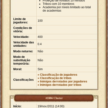
Proteção de novatos 10 minutos
Tribos com 10 membros
Academia por níveis limitado ao total
de academias
Limite de
100
jogadores:
Condições de
vitória:
Velocidade:
400
Velocidade das
0.4
unidades:
Modo noturno:
Não
Modo de
substituição
Não
temporária:
Moral:
Sim
» Classificação de jogadores
» Classificação de tribos
Classificações
» Inimigos derrotados por jogadores
» Inimigos derrotados por tribos
#1886 Cluster
Início:
19/nov./2011 (14:00)