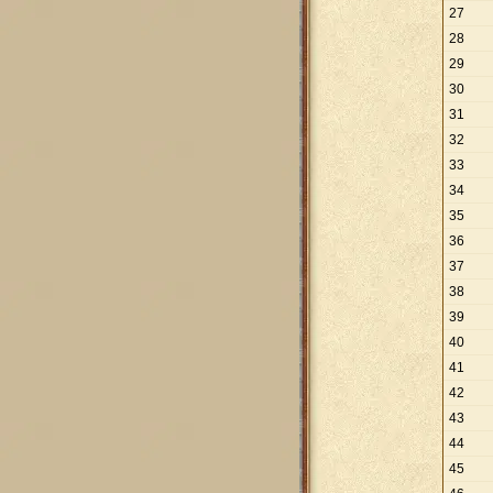
27
28
29
30
31
32
33
34
35
36
37
38
39
40
41
42
43
44
45