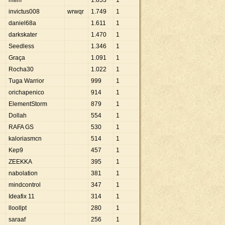
mflm
1
.
853
1
invictus008
wrwqr
1
.
749
1
daniel68a
1
.
611
1
darkskater
1
.
470
1
Seedless
1
.
346
1
Graça
1
.
091
1
Rocha30
1
.
022
1
Tuga Warrior
999
1
orichapenico
914
1
ElementStorm
879
1
Dollah
554
1
RAFA GS
530
1
kaloriasmcn
514
1
Kep9
457
1
ZEEKKA
395
1
nabolation
381
1
mindcontrol
347
1
Ideafix 11
314
1
lloollpt
280
1
saraaf
256
1