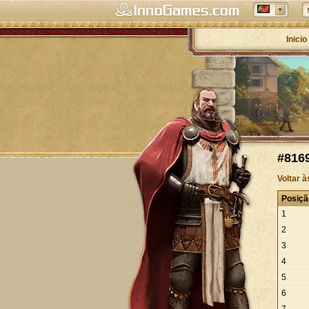
Inicio
#8169
Voltar 
Posiçã
1
2
3
4
5
6