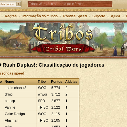
Tribal Wars 2: a sequela do clássico
Mais jogos:
Forge of Empires – Estratégia ao longo das eras
-
Regras
-
Informação do mundo
-
Rondas Speed
-
Suporte
-
Ajuda
-
Grepolis – Construa o seu império na Grécia Antiga
 Rush Duplas!: Classificação de jogadores
às rondas speed
o
Nome
Tribo
Pontos
Aldeias
- shin chan x3
WOG
5
.
774
2
drmci
wrwqr
3
.
712
2
carscp
SPD
2
.
877
1
Vanille
TRIBO
2
.
122
1
Cake Design
WOG
2
.
115
1
Abisman
TRIBO
2
.
105
1