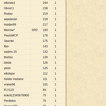
efeneto1
244
1
Ghost 1
238
1
Rodas
219
1
aepdaniel
218
1
Helder99
217
1
Morrow*
SPD
183
1
PauloMCP
176
1
Specter
175
1
ffan
143
1
sadino 25
132
1
thelmo
130
1
bleda
126
1
yksin
125
1
efedepe
112
1
helder muliano
111
1
xraise96
101
1
FLY123
84
1
kokot12345678900
75
1
Perdidoo
75
1