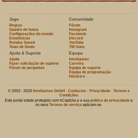
Jogo
Comunidade
Regras
Fórum
Quadro de honra
Instagram
Configurações do mundo
Facebook
Estatísticas
Discord
Rondas Speed
YouTube
Telas de fundo
TW Stats
Ajuda & Suporte
Equipa
Ajuda
InnoGames
Fazer solicitação de suporte
Carreira
Fórum de perguntas
Equipa de suporte
Equipa de programação
Histórico
© 2003 - 2026
InnoGames GmbH
·
Contactos
·
Privacidade
·
Termos e
Condições
Este portal estate protegido com hCaptcha e a sua
politica de privacidade
e
os seus
Termos de serviço
aplicam-se.