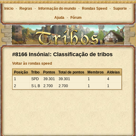
Inicio
-
Regras
-
Informação do mundo
-
Rondas Speed
-
Suporte
-
Ajuda
-
Fórum
#8166 Insónia!: Classificação de tribos
Voltar às rondas speed
Posição
Tribo
Pontos
Total de pontos
Membros
Aldeias
1
SPD
39
.
301
39
.
301
1
4
2
S L B
2
.
700
2
.
700
1
1