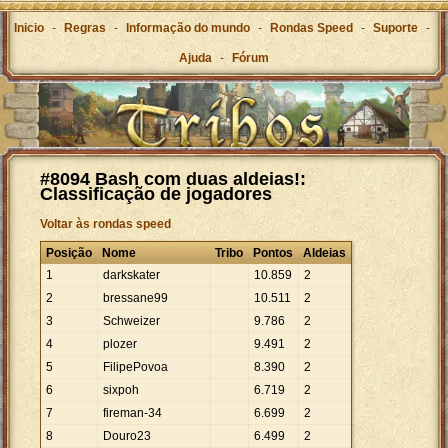
Inicio
-
Regras
-
Informação do mundo
-
Rondas Speed
-
Suporte
-
Ajuda
-
Fórum
#8094 Bash com duas aldeias!:
Classificação de jogadores
Voltar às rondas speed
Posição
Nome
Tribo
Pontos
Aldeias
1
darkskater
10
.
859
2
2
bressane99
10
.
511
2
3
Schweizer
9
.
786
2
4
plozer
9
.
491
2
5
FilipePovoa
8
.
390
2
6
sixpoh
6
.
719
2
7
fireman-34
6
.
699
2
8
Douro23
6
.
499
2