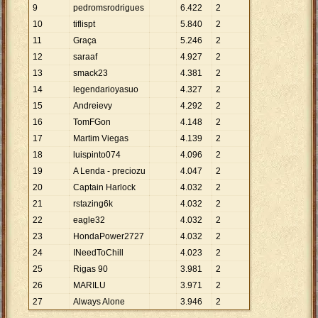
9
pedromsrodrigues
6
.
422
2
10
tiflispt
5
.
840
2
11
Graça
5
.
246
2
12
saraaf
4
.
927
2
13
smack23
4
.
381
2
14
legendarioyasuo
4
.
327
2
15
Andreievy
4
.
292
2
16
TomFGon
4
.
148
2
17
Martim Viegas
4
.
139
2
18
luispinto074
4
.
096
2
19
A Lenda - preciozu
4
.
047
2
20
Captain Harlock
4
.
032
2
21
rstazing6k
4
.
032
2
22
eagle32
4
.
032
2
23
HondaPower2727
4
.
032
2
24
INeedToChill
4
.
023
2
25
Rigas 90
3
.
981
2
26
MARILU
3
.
971
2
27
Always Alone
3
.
946
2