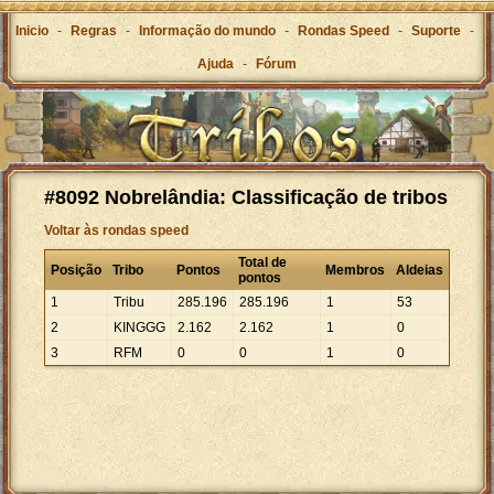
Inicio
-
Regras
-
Informação do mundo
-
Rondas Speed
-
Suporte
-
Ajuda
-
Fórum
#8092 Nobrelândia: Classificação de tribos
Voltar às rondas speed
Total de
Posição
Tribo
Pontos
Membros
Aldeias
pontos
1
Tribu
285
.
196
285
.
196
1
53
2
KINGGG
2
.
162
2
.
162
1
0
3
RFM
0
0
1
0