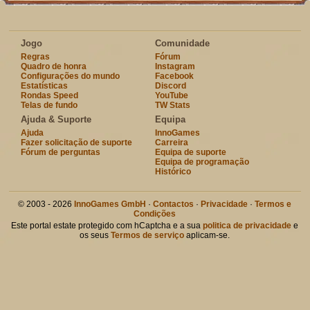
Jogo
Comunidade
Regras
Fórum
Quadro de honra
Instagram
Configurações do mundo
Facebook
Estatísticas
Discord
Rondas Speed
YouTube
Telas de fundo
TW Stats
Ajuda & Suporte
Equipa
Ajuda
InnoGames
Fazer solicitação de suporte
Carreira
Fórum de perguntas
Equipa de suporte
Equipa de programação
Histórico
© 2003 - 2026
InnoGames GmbH
·
Contactos
·
Privacidade
·
Termos e
Condições
Este portal estate protegido com hCaptcha e a sua
politica de privacidade
e
os seus
Termos de serviço
aplicam-se.