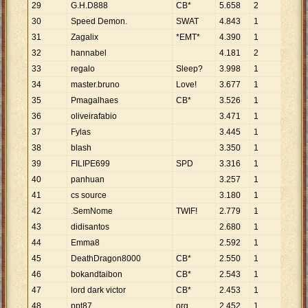
29
G.H.D888
CB*
5
.
658
2
30
Speed Demon.
SWAT
4
.
843
1
31
Zagalix
*EMT*
4
.
390
1
32
hannabel
4
.
181
2
33
regalo
Sleep?
3
.
998
1
34
master.bruno
Love!
3
.
677
1
35
Pmagalhaes
CB*
3
.
526
1
36
oliveirafabio
3
.
471
1
37
Fylas
3
.
445
1
38
blash
3
.
350
1
39
FILIPE699
SPD
3
.
316
1
40
panhuan
3
.
257
1
41
cs source
3
.
180
1
42
.SemNome
TWIF!
2
.
779
1
43
didisantos
2
.
680
1
44
Emma8
2
.
592
1
45
DeathDragon8000
CB*
2
.
550
1
46
bokandtaibon
CB*
2
.
543
1
47
lord dark victor
CB*
2
.
453
1
48
ppt87
org
2
.
452
1