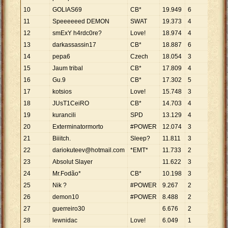
10
GOLIAS69
CB*
19
.
949
6
11
Speeeeeed DEMON
SWAT
19
.
373
4
12
smExY h4rdc0re?
Love!
18
.
974
4
13
darkassassin17
CB*
18
.
887
6
14
pepa6
Czech
18
.
054
3
15
Jaum tribal
CB*
17
.
809
4
16
Gu.9
CB*
17
.
302
5
17
kotsios
Love!
15
.
748
3
18
JUsT1CeiRO
CB*
14
.
703
4
19
kurancili
SPD
13
.
129
4
20
Exterminatormorto
#POWER
12
.
074
3
21
Biiitch.
Sleep?
11
.
811
3
22
dariokuteev@hotmail.com
*EMT*
11
.
733
2
23
Absolut Slayer
11
.
622
3
24
Mr.Fodão*
CB*
10
.
198
3
25
Nik ?
#POWER
9
.
267
2
26
demon10
#POWER
8
.
488
2
27
guerreiro30
6
.
676
2
28
lewnidac
Love!
6
.
049
1