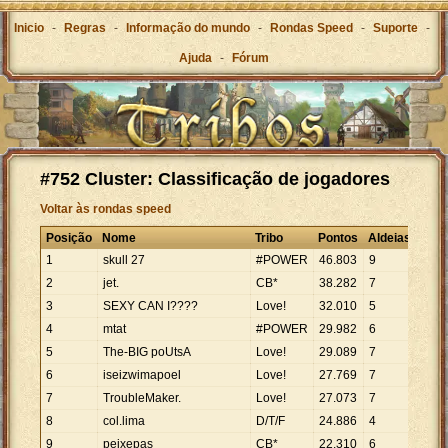
Inicio
-
Regras
-
Informação do mundo
-
Rondas Speed
-
Suporte
-
Ajuda
-
Fórum
#752 Cluster: Classificação de jogadores
Voltar às rondas speed
Posição
Nome
Tribo
Pontos
Aldeias
1
skull 27
#POWER
46
.
803
9
2
jet.
CB*
38
.
282
7
3
SEXY CAN I????
Love!
32
.
010
5
4
mtat
#POWER
29
.
982
6
5
The-BIG poUtsA
Love!
29
.
089
7
6
iseizwimapoel
Love!
27
.
769
7
7
TroubleMaker.
Love!
27
.
073
7
8
col.lima
D/T/F
24
.
886
4
9
peixepas
CB*
22
.
310
6