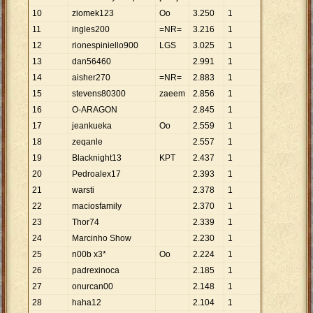
10
ziomek123
Oo
3
.
250
1
11
ingles200
=NR=
3
.
216
1
12
rionespiniello900
LGS
3
.
025
1
13
dan56460
2
.
991
1
14
aisher270
=NR=
2
.
883
1
15
stevens80300
zaeem
2
.
856
1
16
O-ARAGON
2
.
845
1
17
jeankueka
Oo
2
.
559
1
18
zeqanle
2
.
557
1
19
Blacknight13
KPT
2
.
437
1
20
Pedroalex17
2
.
393
1
21
warsti
2
.
378
1
22
maciosfamily
2
.
370
1
23
Thor74
2
.
339
1
24
Marcinho Show
2
.
230
1
25
n00b x3*
Oo
2
.
224
1
26
padrexinoca
2
.
185
1
27
onurcan00
2
.
148
1
28
haha12
2
.
104
1