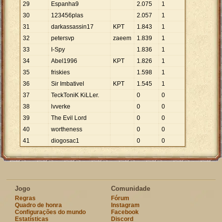
29
Espanha9
2
.
075
1
30
123456plas
2
.
057
1
31
darkassassin17
KPT
1
.
843
1
32
petersvp
zaeem
1
.
839
1
33
I-Spy
1
.
836
1
34
Abel1996
KPT
1
.
826
1
35
friskies
1
.
598
1
36
Sir Imbativel
KPT
1
.
545
1
37
TeckToniK KiLLer.
0
0
38
lvverke
0
0
39
The Evil Lord
0
0
40
wortheness
0
0
41
diogosac1
0
0
Jogo
Comunidade
Regras
Fórum
Quadro de honra
Instagram
Configurações do mundo
Facebook
Estatísticas
Discord