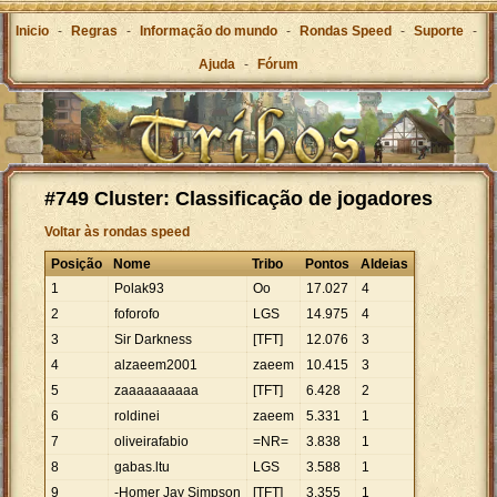
Inicio
-
Regras
-
Informação do mundo
-
Rondas Speed
-
Suporte
-
Ajuda
-
Fórum
#749 Cluster: Classificação de jogadores
Voltar às rondas speed
Posição
Nome
Tribo
Pontos
Aldeias
1
Polak93
Oo
17
.
027
4
2
foforofo
LGS
14
.
975
4
3
Sir Darkness
[TFT]
12
.
076
3
4
alzaeem2001
zaeem
10
.
415
3
5
zaaaaaaaaaa
[TFT]
6
.
428
2
6
roldinei
zaeem
5
.
331
1
7
oliveirafabio
=NR=
3
.
838
1
8
gabas.ltu
LGS
3
.
588
1
9
-Homer Jay Simpson
[TFT]
3
.
355
1