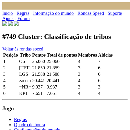
Inicio
-
Regras
-
Informação do mundo
-
Rondas Speed
-
Suporte
-
Ajuda
-
Fórum
-
#749 Cluster: Classificação de tribos
Voltar às rondas speed
Posição
Tribo
Pontos
Total de pontos
Membros
Aldeias
1
Oo
25
.
060
25
.
060
4
7
2
[TFT]
21
.
859
21
.
859
3
6
3
LGS
21
.
588
21
.
588
3
6
4
zaeem
20
.
441
20
.
441
4
6
5
=NR=
9
.
937
9
.
937
3
3
6
KPT
7
.
651
7
.
651
4
4
Jogo
Regras
Quadro de honra
Configurações do mundo