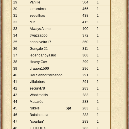
29
Vanille
504
1
30
tem calma
455
1
31
zeguilhas
438
1
32
c0rl
415
1
33
Always Alone
400
1
34
tiwazzappo
372
1
35
anaoliveira17
360
1
36
Gonçalo 21
311
1
37
legendarioyasuo
308
1
38
Heavy Cav
299
1
39
dragon1500
296
1
40
Rei Senhor fernando
291
1
41
villalobos
291
1
42
securyt78
283
1
43
Whatimeitis
283
1
44
Macaréu
283
1
45
Nikels
Spt
283
1
46
Batatalouca
283
1
47
*spartan*
283
1
48
GT10ODX
283
1