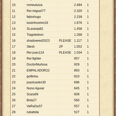
10
romeuluiza
2
.
484
1
11
Rei miguel77
2
.
320
1
12
fabiohugo
2
.
239
1
13
luisinhosmm16
1
.
676
1
14
SLaranja82
1
.
458
1
15
Tiagoketron
1
.
268
1
16
shadowred2023
PLEASE
1
.
117
1
17
Stesh
2P
1
.
052
1
18
Rei joao124
PLEASE
1
.
034
1
19
Rei fighter
957
1
20
DoctorMurtosa
929
1
21
EMPALADOR22
893
1
22
golfinha
810
1
23
joaolcastro30
696
1
24
Nuno Aguiar
645
1
25
Scary69
609
1
26
Bota27
560
1
27
VaRaDaS7
557
1
28
rubatista
527
1