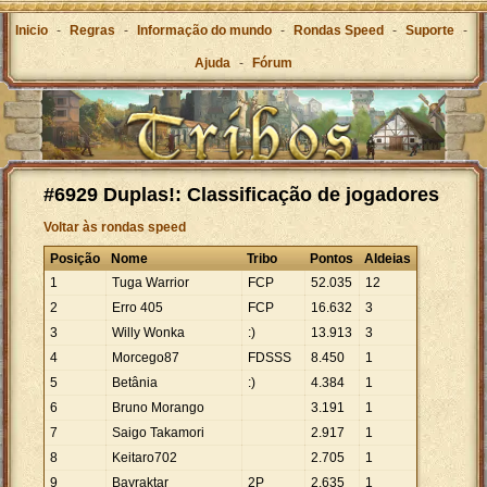
Inicio
-
Regras
-
Informação do mundo
-
Rondas Speed
-
Suporte
-
Ajuda
-
Fórum
#6929 Duplas!: Classificação de jogadores
Voltar às rondas speed
Posição
Nome
Tribo
Pontos
Aldeias
1
Tuga Warrior
FCP
52
.
035
12
2
Erro 405
FCP
16
.
632
3
3
Willy Wonka
:)
13
.
913
3
4
Morcego87
FDSSS
8
.
450
1
5
Betânia
:)
4
.
384
1
6
Bruno Morango
3
.
191
1
7
Saigo Takamori
2
.
917
1
8
Keitaro702
2
.
705
1
9
Bayraktar
2P
2
.
635
1