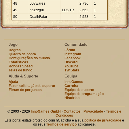
48
007wares
2
.
736
1
49
nazzzgul
LES TR
2
.
662
1
50
DeathFaiar
2
.
528
1
Jogo
Comunidade
Regras
Fórum
Quadro de honra
Instagram
Configurações do mundo
Facebook
Estatísticas
Discord
Rondas Speed
YouTube
Telas de fundo
TW Stats
Ajuda & Suporte
Equipa
Ajuda
InnoGames
Fazer solicitação de suporte
Carreira
Fórum de perguntas
Equipa de suporte
Equipa de programação
Histórico
© 2003 - 2026
InnoGames GmbH
·
Contactos
·
Privacidade
·
Termos e
Condições
Este portal estate protegido com hCaptcha e a sua
politica de privacidade
e
os seus
Termos de serviço
aplicam-se.