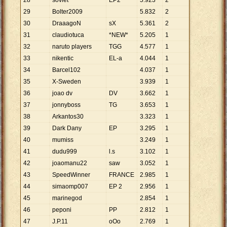
28
soviet
EP2
5
.
923
2
29
Bolter2009
5
.
832
2
30
DraaagoN
sX
5
.
361
2
31
claudiotuca
*NEW*
5
.
205
1
32
naruto players
TGG
4
.
577
1
33
nikentic
EL-a
4
.
044
1
34
Barcel102
4
.
037
1
35
X-Sweden
3
.
939
1
36
joao dv
DV
3
.
662
1
37
jonnyboss
TG
3
.
653
1
38
Arkantos30
3
.
323
1
39
Dark Dany
EP
3
.
295
1
40
mumiss
3
.
249
1
41
dudu999
l.s
3
.
102
1
42
joaomanu22
saw
3
.
052
1
43
SpeedWinner
FRANCE
2
.
985
1
44
simaomp007
EP 2
2
.
956
1
45
marinegod
2
.
854
1
46
peponi
PP
2
.
812
1
47
J.P.11
oOo
2
.
769
1