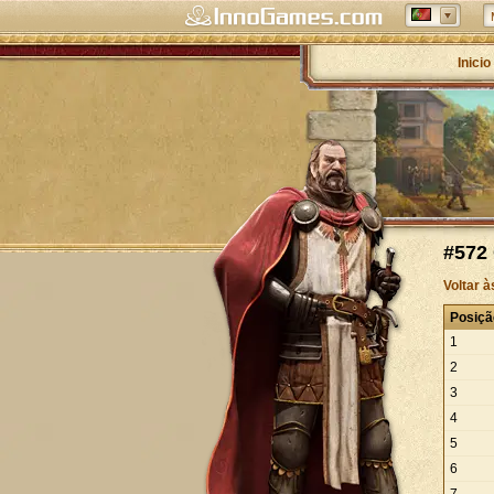
Inicio
#572 
Voltar 
Posiçã
1
2
3
4
5
6