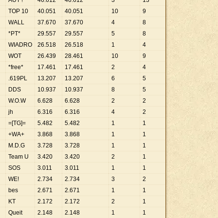
AUT !
46
.
612
46
.
612
3
13
TOP 10
40
.
051
40
.
051
10
9
WALL
37
.
670
37
.
670
4
8
*PT*
29
.
557
29
.
557
5
8
WIADRO
26
.
518
26
.
518
1
4
WOT
26
.
439
28
.
461
10
9
*free*
17
.
461
17
.
461
2
4
.619PL
13
.
207
13
.
207
6
5
DDS
10
.
937
10
.
937
8
5
W.O.W
6
.
628
6
.
628
2
2
jh
6
.
316
6
.
316
4
2
=[TG]=
5
.
482
5
.
482
1
1
+WA+
3
.
868
3
.
868
1
1
M.D.G
3
.
728
3
.
728
1
1
Team U
3
.
420
3
.
420
2
1
SOS
3
.
011
3
.
011
1
1
WE!
2
.
734
2
.
734
3
2
bes
2
.
671
2
.
671
1
1
KT
2
.
172
2
.
172
2
1
Queit
2
.
148
2
.
148
1
1