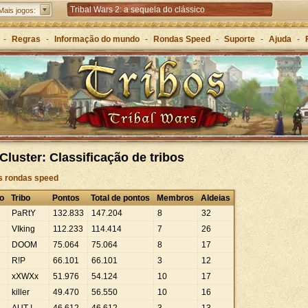
Tribal Wars 2: a sequela do clássico
Mais jogos:
Forge of Empires – Estratégia ao longo das eras
-
Regras
-
Informação do mundo
-
Rondas Speed
-
Suporte
-
Ajuda
-
Grepolis – Construa o seu império na Grécia Antiga
Cluster: Classificação de tribos
às rondas speed
o
Tribo
Pontos
Total de pontos
Membros
Aldeias
PaRtY
132
.
833
147
.
204
8
32
VIking
112
.
233
114
.
414
7
26
DOOM
75
.
064
75
.
064
8
17
R!P
66
.
101
66
.
101
3
12
xXWXx
51
.
976
54
.
124
10
17
killer
49
.
470
56
.
550
10
16